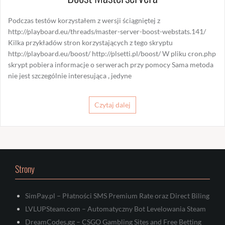
Podczas testów korzystałem z wersji ściągniętej z
http://playboard.eu/threads/master-server-boost-webstats.141/
Kilka przykładów stron korzystających z tego skryptu
http://playboard.eu/boost/ http://plsetti.pl/boost/ W pliku cron.php
skrypt pobiera informacje o serwerach przy pomocy Sama metoda
nie jest szczególnie interesująca , jedyne
Czytaj dalej
Strony
SimPay.pl – Płatności SMS Premium Rate oraz Direct Biling
LVLUPSteam.com – Automatyczny Bot Levelowania Steam
DreamCodes.gg – CSGO Gambling Sites and Free Betting