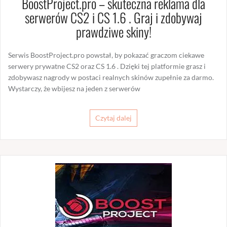
BoostProject.pro – skuteczna reklama dla
serwerów CS2 i CS 1.6 . Graj i zdobywaj
prawdziwe skiny!
Serwis BoostProject.pro powstał, by pokazać graczom ciekawe
serwery prywatne CS2 oraz CS 1.6 . Dzięki tej platformie grasz i
zdobywasz nagrody w postaci realnych skinów zupełnie za darmo.
Wystarczy, że wbijesz na jeden z serwerów
Czytaj dalej