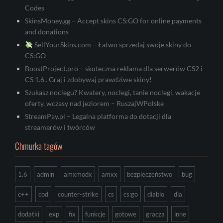
Codes
SkinsMoney.gg – Accept skins CS:GO for online payments
and donations
SellYourSkins.com – Łatwo sprzedaj swoje skiny do
CS:GO
BoostProject.pro – skuteczna reklama dla serwerów CS2 i
CS 1.6 . Graj i zdobywaj prawdziwe skiny!
Szukasz noclegu? Kwatery, noclegi, tanie noclegi, wakacje
oferty, wczasy nad jeziorem – RuszajWPolske
StreamPay.pl – Legalna platforma do dotacji dla
streamerów i twórców
Chmurka tagów
1.6
admin
amxmodx
amxx
bezpieczeństwo
bug
c++
cod
counter-strike
cs
cs:go
diablo
dla
dodatki
exp
fix
funkcje
gotowe
gracza
inne