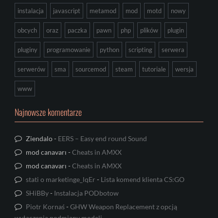
instalacja
javascript
metamod
mod
motd
nowy
obcych
oraz
paczka
pawn
php
plików
plugin
pluginy
programowanie
python
scripting
serwera
serwerów
sma
sourcemod
steam
tutoriale
wersja
www
Najnowsze komentarze
Ziendalo
-
EERS – Easy end round Sound
mod canavarı
-
Cheats in AMXX
mod canavarı
-
Cheats in AMXX
stati o marketinge_lqEr
-
Lista komend klienta CS:GO
SHiBBy
-
Instalacja PODbotow
Piotr Kornaś
-
GHW Weapon Replacement z opcją
wyłączenia podmiany modeli