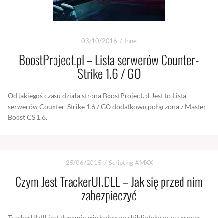
03/10/2016
Inne
BoostProject.pl – Lista serwerów Counter-
Strike 1.6 / GO
Od jakiegoś czasu działa strona BoostProject.pl Jest to Lista
serwerów Counter-Strike 1.6 / GO dodatkowo połączona z Master
Boost CS 1.6.
25/06/2015
Scripting AMXX
Czym Jest TrackerUI.DLL – Jak się przed nim
zabezpieczyć
TrackerUI.dll jest dynamicznie ładowaną biblioteką przez proces