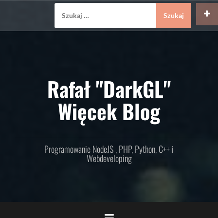
Skip
Szukaj:
to
content
Rafał "DarkGL"
Więcek Blog
Programowanie NodeJS , PHP, Python, C++ i
Webdeveloping