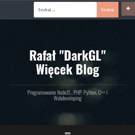
Skip
Szukaj:
to
content
Rafał "DarkGL"
Więcek Blog
Programowanie NodeJS , PHP, Python, C++ i
Webdeveloping