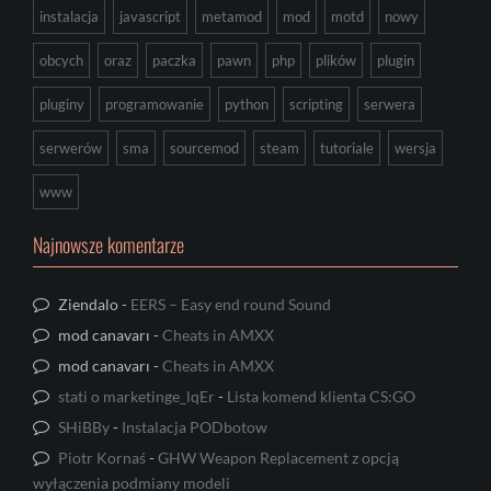
instalacja
javascript
metamod
mod
motd
nowy
obcych
oraz
paczka
pawn
php
plików
plugin
pluginy
programowanie
python
scripting
serwera
serwerów
sma
sourcemod
steam
tutoriale
wersja
www
Najnowsze komentarze
Ziendalo
-
EERS – Easy end round Sound
mod canavarı
-
Cheats in AMXX
mod canavarı
-
Cheats in AMXX
stati o marketinge_lqEr
-
Lista komend klienta CS:GO
SHiBBy
-
Instalacja PODbotow
Piotr Kornaś
-
GHW Weapon Replacement z opcją
wyłączenia podmiany modeli