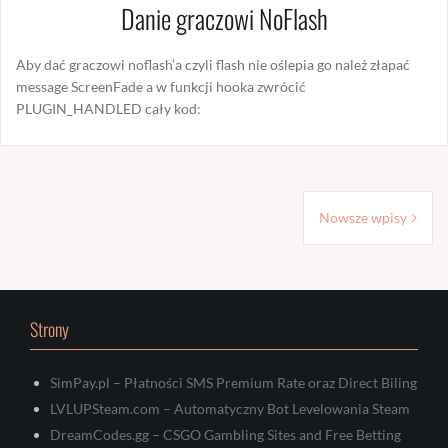
Danie graczowi NoFlash
Aby dać graczowi noflash’a czyli flash nie oślepia go należ złapać
message ScreenFade a w funkcji hooka zwrócić
PLUGIN_HANDLED cały kod:
Nawigacja
Nowsze wpisy
po
wpisach
Strony
SimPay.pl – Płatności SMS Premium Rate oraz Direct Biling
LVLUPSteam.com – Automatyczny Bot Levelowania Steam
DreamCodes.gg – CSGO Gambling Sites and Free Betting