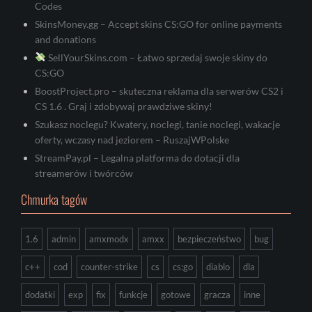
Codes
SkinsMoney.gg – Accept skins CS:GO for online payments
and donations
SellYourSkins.com – Łatwo sprzedaj swoje skiny do
CS:GO
BoostProject.pro – skuteczna reklama dla serwerów CS2 i
CS 1.6 . Graj i zdobywaj prawdziwe skiny!
Szukasz noclegu? Kwatery, noclegi, tanie noclegi, wakacje
oferty, wczasy nad jeziorem – RuszajWPolske
StreamPay.pl – Legalna platforma do dotacji dla
streamerów i twórców
Chmurka tagów
1.6
admin
amxmodx
amxx
bezpieczeństwo
bug
c++
cod
counter-strike
cs
cs:go
diablo
dla
dodatki
exp
fix
funkcje
gotowe
gracza
inne