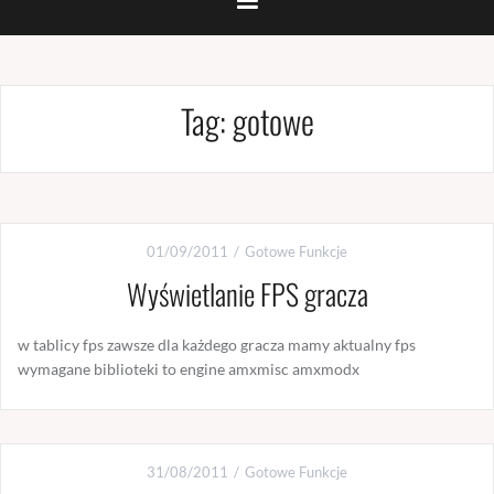
Tag:
gotowe
01/09/2011
Gotowe Funkcje
Wyświetlanie FPS gracza
w tablicy fps zawsze dla każdego gracza mamy aktualny fps
wymagane biblioteki to engine amxmisc amxmodx
31/08/2011
Gotowe Funkcje