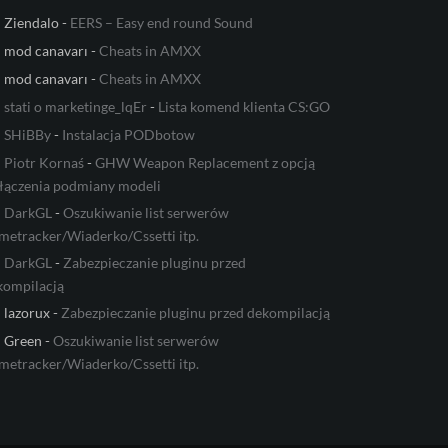
Ziendalo
-
EERS – Easy end round Sound
mod canavarı
-
Cheats in AMXX
mod canavarı
-
Cheats in AMXX
stati o marketinge_lqEr
-
Lista komend klienta CS:GO
SHiBBy
-
Instalacja PODbotow
Piotr Kornaś
-
GHW Weapon Replacement z opcją
łączenia podmiany modeli
DarkGL
-
Oszukiwanie list serwerów
metracker/Wiaderko/Cssetti itp.
DarkGL
-
Zabezpieczanie pluginu przed
kompilacją
lazorux
-
Zabezpieczanie pluginu przed dekompilacją
Green
-
Oszukiwanie list serwerów
metracker/Wiaderko/Cssetti itp.