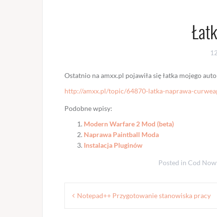
Łat
1
Ostatnio na amxx.pl pojawiła się łatka mojego aut
http://amxx.pl/topic/64870-latka-naprawa-curwe
Podobne wpisy:
Modern Warfare 2 Mod (beta)
Naprawa Paintball Moda
Instalacja Pluginów
Posted in
Cod Now
Nawigacja
Notepad++ Przygotowanie stanowiska pracy
wpisu