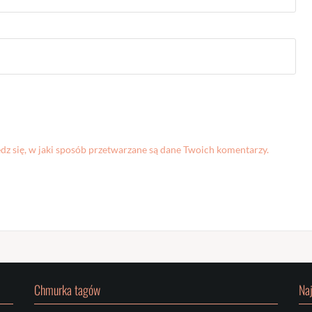
z się, w jaki sposób przetwarzane są dane Twoich komentarzy.
Chmurka tagów
Na