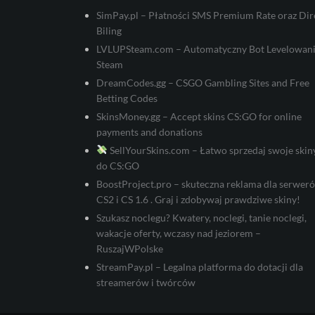
SimPay.pl – Płatności SMS Premium Rate oraz Dir
Biling
LVLUPSteam.com – Automatyczny Bot Levelowan
Steam
DreamCodes.gg – CSGO Gambling Sites and Free
Betting Codes
SkinsMoney.gg – Accept skins CS:GO for online
payments and donations
SellYourSkins.com – Łatwo sprzedaj swoje skin
do CS:GO
BoostProject.pro – skuteczna reklama dla serwer
CS2 i CS 1.6 . Graj i zdobywaj prawdziwe skiny!
Szukasz noclegu? Kwatery, noclegi, tanie noclegi,
wakacje oferty, wczasy nad jeziorem –
RuszajWPolske
StreamPay.pl – Legalna platforma do dotacji dla
streamerów i twórców