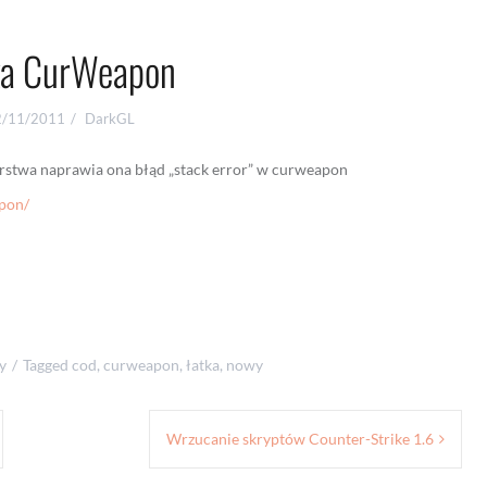
ka CurWeapon
2/11/2011
DarkGL
orstwa naprawia ona błąd „stack error” w curweapon
apon/
y
Tagged
cod
,
curweapon
,
łatka
,
nowy
Wrzucanie skryptów Counter-Strike 1.6