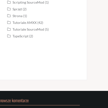
Scripting SourceMod
(1)
Sprzęt
(2)
Strona
(1)
Tutoriale AMXX
(42)
Tutoriale SourceMod
(5)
TypeScript
(2)
jnowsze komentarze