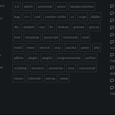
ect
1.6
admin
amxmodx
amxx
bezpieczeństwo
bug
c++
cod
counter-strike
cs
cs:go
diablo
ia
dla
dodatki
exp
fix
funkcje
gotowe
gracza
inne
instalacja
javascript
metamod
mod
motd
nowy
obcych
oraz
paczka
pawn
php
wy
y
plików
plugin
pluginy
programowanie
python
Ga
ów
scripting
serwera
serwerów
sma
sourcemod
de
steam
tutoriale
wersja
www
Ga