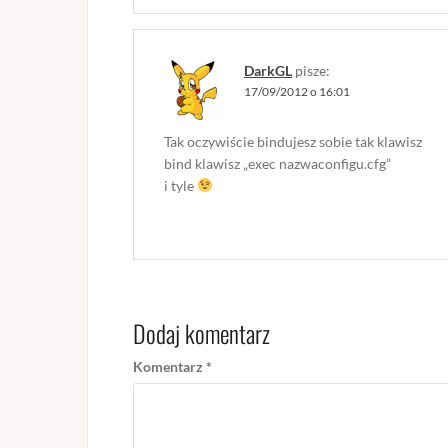
DarkGL
pisze:
17/09/2012 o 16:01
Tak oczywiście bindujesz sobie tak klawisz
bind klawisz „exec nazwaconfigu.cfg”
i tyle
Dodaj komentarz
Komentarz
*