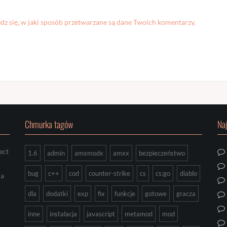
z się, w jaki sposób przetwarzane są dane Twoich komentarzy.
Chmurka tagów
Na
ect
1.6
admin
amxmodx
amxx
bezpieczeństwo
bug
c++
cod
counter-strike
cs
cs:go
diablo
ia
dla
dodatki
exp
fix
funkcje
gotowe
gracza
inne
instalacja
javascript
metamod
mod