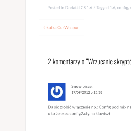
Posted in
Dodatki CS 1.6
Tagged
1.6
,
config
,
Nawigacja
Łatka CurWeapon
wpisu
2 komentarzy o “
Wrzucanie skrypt
Snow
pisze:
17/09/2012 o 15:38
Da się zrobić włączenie np.: Config pod mix na 
o to że exec config2.cfg na klawisz)