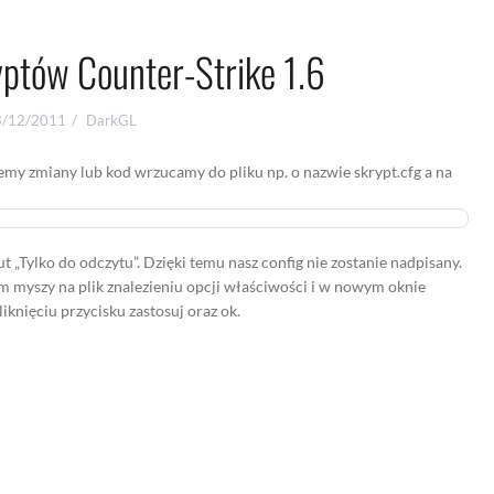
ptów Counter-Strike 1.6
3/12/2011
DarkGL
jemy zmiany lub kod wrzucamy do pliku np. o nazwie skrypt.cfg a na
 „Tylko do odczytu”. Dzięki temu nasz config nie zostanie nadpisany.
 myszy na plik znalezieniu opcji właściwości i w nowym oknie
iknięciu przycisku zastosuj oraz ok.