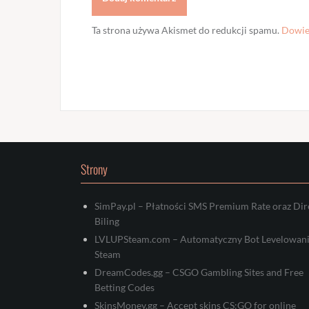
Ta strona używa Akismet do redukcji spamu.
Dowied
Strony
SimPay.pl – Płatności SMS Premium Rate oraz Dir
Biling
LVLUPSteam.com – Automatyczny Bot Levelowan
Steam
DreamCodes.gg – CSGO Gambling Sites and Free
Betting Codes
SkinsMoney.gg – Accept skins CS:GO for online