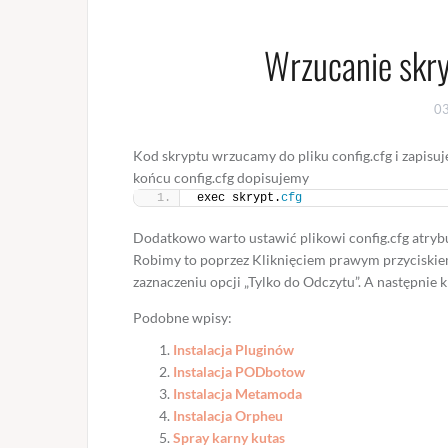
Wrzucanie skry
0
Kod skryptu wrzucamy do pliku config.cfg i zapisu
końcu config.cfg dopisujemy
exec skrypt.
cfg
Dodatkowo warto ustawić plikowi config.cfg atrybut
Robimy to poprzez Kliknięciem prawym przyciskiem
zaznaczeniu opcji „Tylko do Odczytu”. A następnie kl
Podobne wpisy:
Instalacja Pluginów
Instalacja PODbotow
Instalacja Metamoda
Instalacja Orpheu
Spray karny kutas