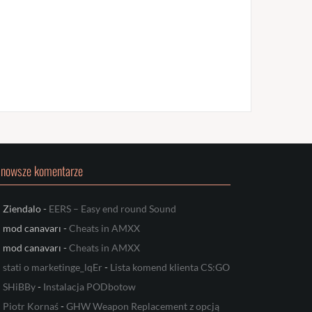
jnowsze komentarze
Ziendalo
-
EERS – Easy end round Sound
mod canavarı
-
Cheats in AMXX
mod canavarı
-
Cheats in AMXX
stati o marketinge_lqEr
-
Lista komend klienta CS:GO
SHiBBy
-
Instalacja PODbotow
Piotr Kornaś
-
GHW Weapon Replacement z opcją