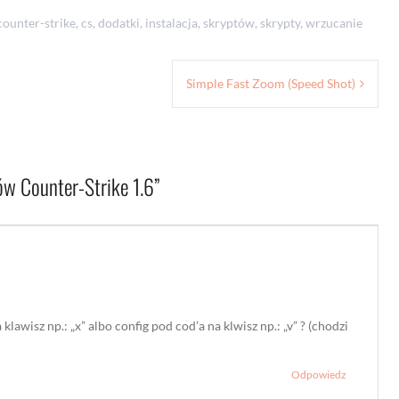
counter-strike
,
cs
,
dodatki
,
instalacja
,
skryptów
,
skrypty
,
wrzucanie
Simple Fast Zoom (Speed Shot)
ów Counter-Strike 1.6
”
klawisz np.: „x” albo config pod cod’a na klwisz np.: „v” ? (chodzi
Odpowiedz