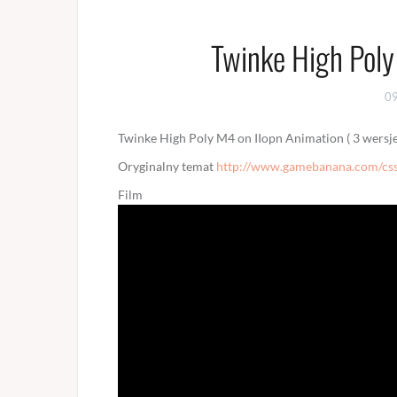
Twinke High Poly 
0
Twinke High Poly M4 on IIopn Animation ( 3 wersje 
Oryginalny temat
http://www.gamebanana.com/css
Film