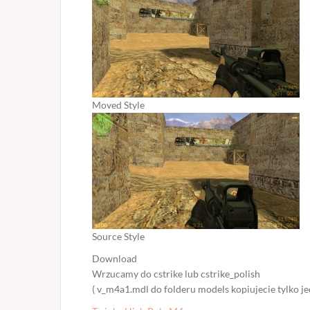
Moved Style
Source Style
Download
Wrzucamy do cstrike lub cstrike_polish
( v_m4a1.mdl do folderu models kopiujecie tylko je