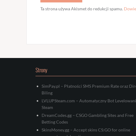
Ta strona używa Akismet do redukcji spamu.
Dowied
Strony
SimPay.pl – Płatności SMS Premium Rate oraz Dir
Biling
LVLUPSteam.com – Automatyczny Bot Levelowan
Steam
DreamCodes.gg – CSGO Gambling Sites and Free
Betting Codes
SkinsMoney.gg – Accept skins CS:GO for online