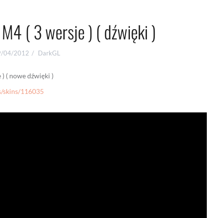
M4 ( 3 wersje ) ( dźwięki )
9/04/2012
DarkGL
) ( nowe dźwięki )
/skins/116035