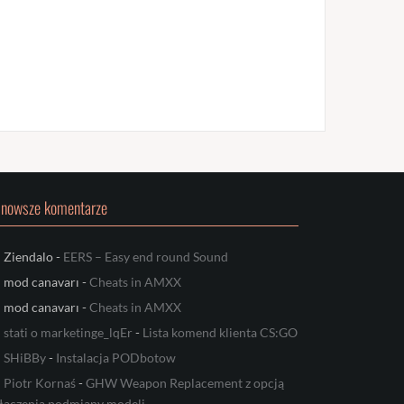
jnowsze komentarze
Ziendalo
-
EERS – Easy end round Sound
mod canavarı
-
Cheats in AMXX
mod canavarı
-
Cheats in AMXX
stati o marketinge_lqEr
-
Lista komend klienta CS:GO
SHiBBy
-
Instalacja PODbotow
Piotr Kornaś
-
GHW Weapon Replacement z opcją
łączenia podmiany modeli