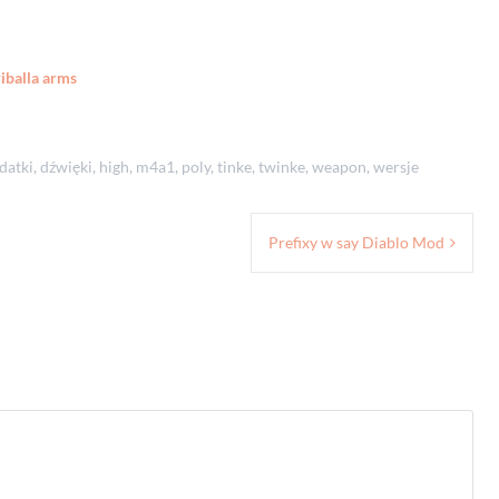
iballa arms
datki
,
dźwięki
,
high
,
m4a1
,
poly
,
tinke
,
twinke
,
weapon
,
wersje
Prefixy w say Diablo Mod