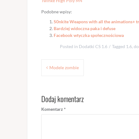
Twinke High Poly M4
Podobne wpisy:
S0nkite Weapons with all the animations+ tr
Bardziej widoczna paka i defuse
Facebook wtyczka społecznościowa
Posted in
Dodatki CS 1.6
Tagged
1.6
,
do
Nawigacja
Modele zombie
wpisu
Dodaj komentarz
Komentarz
*