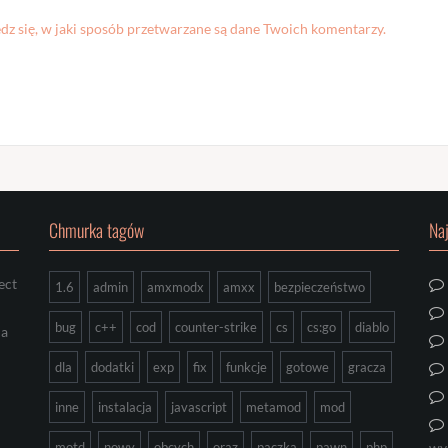
z się, w jaki sposób przetwarzane są dane Twoich komentarzy.
Chmurka tagów
Na
ect
1.6
admin
amxmodx
amxx
bezpieczeństwo
bug
c++
cod
counter-strike
cs
cs:go
diablo
ia
dla
dodatki
exp
fix
funkcje
gotowe
gracza
inne
instalacja
javascript
metamod
mod
motd
nowy
obcych
oraz
paczka
pawn
php
wy