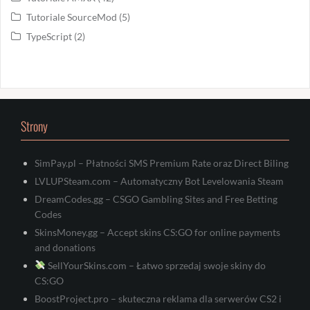
Tutoriale SourceMod
(5)
TypeScript
(2)
Strony
SimPay.pl – Płatności SMS Premium Rate oraz Direct Biling
LVLUPSteam.com – Automatyczny Bot Levelowania Steam
DreamCodes.gg – CSGO Gambling Sites and Free Betting
Codes
SkinsMoney.gg – Accept skins CS:GO for online payments
and donations
SellYourSkins.com – Łatwo sprzedaj swoje skiny do
CS:GO
BoostProject.pro – skuteczna reklama dla serwerów CS2 i