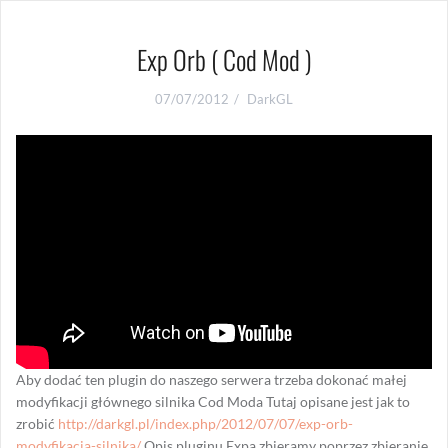
Exp Orb ( Cod Mod )
07/07/2012
DarkGL
Aby dodać ten plugin do naszego serwera trzeba dokonać małej
modyfikacji głównego silnika Cod Moda Tutaj opisane jest jak to
zrobić
http://darkgl.pl/index.php/2012/07/07/exp-orb-
modyfikacja-silnika/
Opis pluginu Expa zbieramy poprzez zbieranie