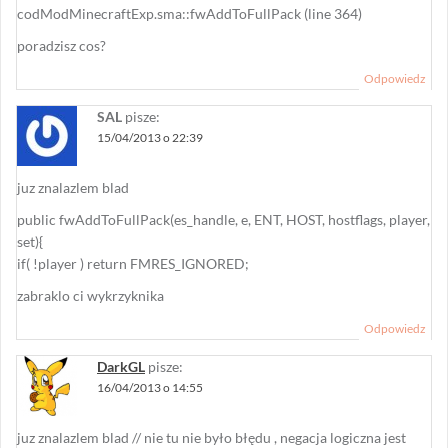
codModMinecraftExp.sma::fwAddToFullPack (line 364)
poradzisz cos?
Odpowiedz
SAL
pisze:
15/04/2013 o 22:39
juz znalazlem blad
public fwAddToFullPack(es_handle, e, ENT, HOST, hostflags, player,
set){
if( !player ) return FMRES_IGNORED;
zabraklo ci wykrzyknika
Odpowiedz
DarkGL
pisze:
16/04/2013 o 14:55
juz znalazlem blad // nie tu nie było błędu , negacja logiczna jest