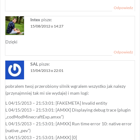
Odpowiedz
Intex
pisze:
15/08/2012 o 14:27
Dzięki
Odpowiedz
SAL
pisze:
15/04/2013 o 22:01
pobralem twoj przerobiony silnik wgralem wszystko jak nalezy
(przynajmniej tak mi sie wydaje) i mam logi:
L 04/15/2013 – 21:53:01: [FAKEMETA] Invalid entity
L 04/15/2013 – 21:53:01: [AMXX] Displaying debug trace (plugin
„codModMinecraftExp.amxx”)
L 04/15/2013 – 21:53:01: [AMXX] Run time error 10: native error
(native „pev”)
L 04/15/2013 – 21:53:01: [AMXX] [0]