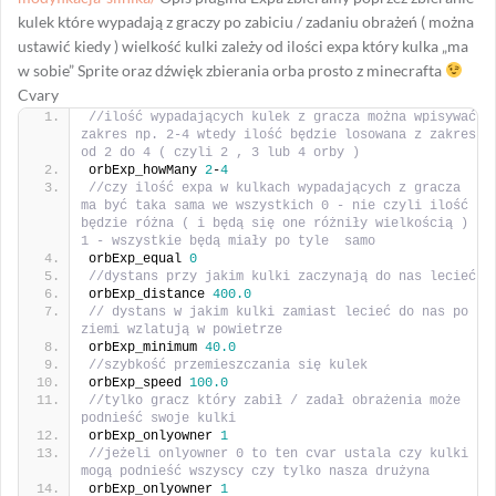
kulek które wypadają z graczy po zabiciu / zadaniu obrażeń ( można
ustawić kiedy ) wielkość kulki zależy od ilości expa który kulka „ma
w sobie” Sprite oraz dźwięk zbierania orba prosto z minecrafta
Cvary
//ilość wypadających kulek z gracza można wpisywać 
zakres np. 2-4 wtedy ilość będzie losowana z zakres 
od 2 do 4 ( czyli 2 , 3 lub 4 orby )
orbExp_howMany 
2
-
4
//czy ilość expa w kulkach wypadających z gracza 
ma być taka sama we wszystkich 0 - nie czyli ilość 
będzie różna ( i będą się one różniły wielkością ) 
1 - wszystkie będą miały po tyle  samo
orbExp_equal 
0
//dystans przy jakim kulki zaczynają do nas lecieć
orbExp_distance 
400.0
// dystans w jakim kulki zamiast lecieć do nas po 
ziemi wzlatują w powietrze
orbExp_minimum 
40.0
//szybkość przemieszczania się kulek
orbExp_speed 
100.0
//tylko gracz który zabił / zadał obrażenia może 
podnieść swoje kulki
orbExp_onlyowner 
1
//jeżeli onlyowner 0 to ten cvar ustala czy kulki 
mogą podnieść wszyscy czy tylko nasza drużyna
orbExp_onlyowner 
1