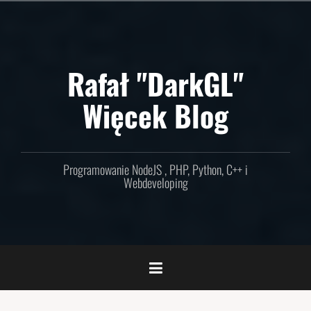
Skip
to
content
Rafał "DarkGL"
Więcek Blog
Programowanie NodeJS , PHP, Python, C++ i
Webdeveloping