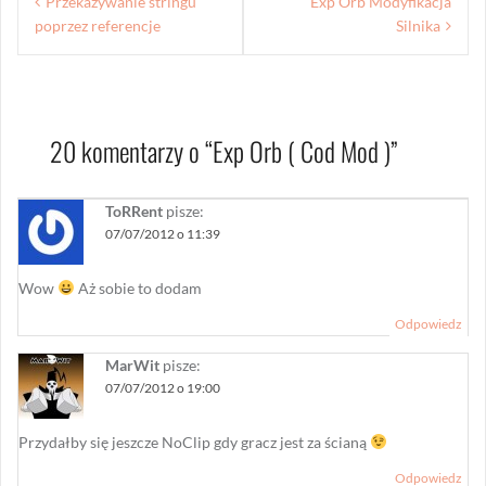
Przekazywanie stringu
Exp Orb Modyfikacja
wpisu
poprzez referencje
Silnika
20 komentarzy o “
Exp Orb ( Cod Mod )
”
ToRRent
pisze:
07/07/2012 o 11:39
Wow
Aż sobie to dodam
Odpowiedz
MarWit
pisze:
07/07/2012 o 19:00
Przydałby się jeszcze NoClip gdy gracz jest za ścianą
Odpowiedz