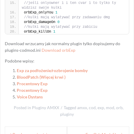
//jeśli onlyowner 1 i ten cvar 1 to tylko ty 
widzisz swoje kulki
orbExp_onlyYou 
1
//kulki mają wylatywać przy zadawaniu dmg
orbExp_damageOn 
0
//kulki mają wylatywać przy zabiciu
orbExp_killOn 
1
Download wrzucamy jak normalny plugin tylko dopisujemy do
plugins-codmod.ini
Download orbExp
Podobne wpisy:
Exp za podłożenie/rozbrojenie bomby
BloodPatch (Więcej krwi )
Procentowy Exp
Procentowy Exp
Voice Dystans
Posted in
Pluginy AMXX
Tagged
amxx
,
cod
,
exp
,
mod
,
orb
,
pluginy
Nawigacja