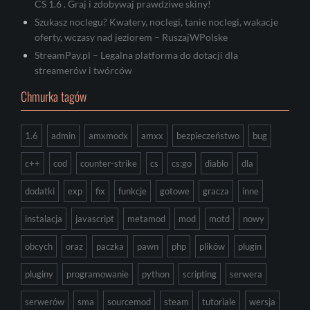
CS 1.6 . Graj i zdobywaj prawdziwe skiny!
Szukasz noclegu? Kwatery, noclegi, tanie noclegi, wakacje
oferty, wczasy nad jeziorem – RuszajWPolske
StreamPay.pl – Legalna platforma do dotacji dla
streamerów i twórców
Chmurka tagów
1.6
admin
amxmodx
amxx
bezpieczeństwo
bug
c++
cod
counter-strike
cs
cs:go
diablo
dla
dodatki
exp
fix
funkcje
gotowe
gracza
inne
instalacja
javascript
metamod
mod
motd
nowy
obcych
oraz
paczka
pawn
php
plików
plugin
pluginy
programowanie
python
scripting
serwera
serwerów
sma
sourcemod
steam
tutoriale
wersja