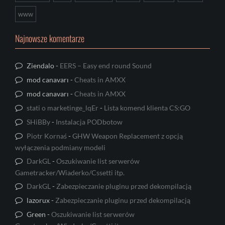
www
Najnowsze komentarze
Ziendalo
-
EERS – Easy end round Sound
mod canavarı
-
Cheats in AMXX
mod canavarı
-
Cheats in AMXX
stati o marketinge_lqEr
-
Lista komend klienta CS:GO
SHiBBy
-
Instalacja PODbotow
Piotr Kornaś
-
GHW Weapon Replacement z opcją
wyłączenia podmiany modeli
DarkGL
-
Oszukiwanie list serwerów
Gametracker/Wiaderko/Cssetti itp.
DarkGL
-
Zabezpieczanie pluginu przed dekompilacją
lazorux
-
Zabezpieczanie pluginu przed dekompilacją
Green
-
Oszukiwanie list serwerów