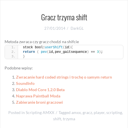
Gracz trzyma shift
27/01/2014
DarkGL
Metoda zwraca czy gracz chodzi na shifcie
stock bool:
userShift
(
id
){
return
(
pev
(
id,pev_gaitsequence
)
 == 
3
)
;
}
Podobne wpisy:
Zwracanie hard coded strings i trochę o samym return
SoundInfo
Diablo Mod Core 1.2.0 Beta
Naprawa Paintball Moda
Zabieranie broni graczowi
Posted in
Scripting AMXX
Tagged
amxx
,
gracz
,
player
,
scripting
,
shift
,
trzyma