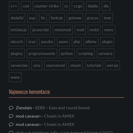
c++
cod
counter-strike
cs
cs:go
diablo
dla
dodatki
exp
fix
funkcje
gotowe
gracza
inne
instalacja
javascript
metamod
mod
motd
nowy
obcych
oraz
paczka
pawn
php
plików
plugin
pluginy
programowanie
python
scripting
serwera
serwerów
sma
sourcemod
steam
tutoriale
wersja
www
Najnowsze komentarze
Ziendalo
-
EERS – Easy end round Sound
mod canavarı
-
Cheats in AMXX
mod canavarı
-
Cheats in AMXX
stati o marketinge_lqEr
-
Lista komend klienta CS:GO