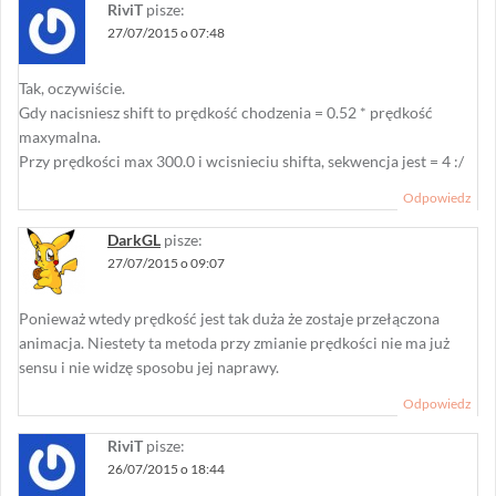
RiviT
pisze:
27/07/2015 o 07:48
Tak, oczywiście.
Gdy nacisniesz shift to prędkość chodzenia = 0.52 * prędkość
maxymalna.
Przy prędkości max 300.0 i wcisnieciu shifta, sekwencja jest = 4 :/
Odpowiedz
DarkGL
pisze:
27/07/2015 o 09:07
Ponieważ wtedy prędkość jest tak duża że zostaje przełączona
animacja. Niestety ta metoda przy zmianie prędkości nie ma już
sensu i nie widzę sposobu jej naprawy.
Odpowiedz
RiviT
pisze:
26/07/2015 o 18:44