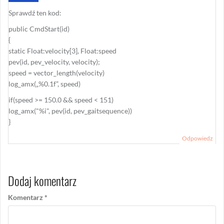
Sprawdź ten kod:
public CmdStart(id)
{
static Float:velocity[3], Float:speed
pev(id, pev_velocity, velocity);
speed = vector_length(velocity)
log_amx(„%0.1f”, speed)
if(speed >= 150.0 && speed < 151)
log_amx("%i", pev(id, pev_gaitsequence))
}
Odpowiedz
Dodaj komentarz
Komentarz
*