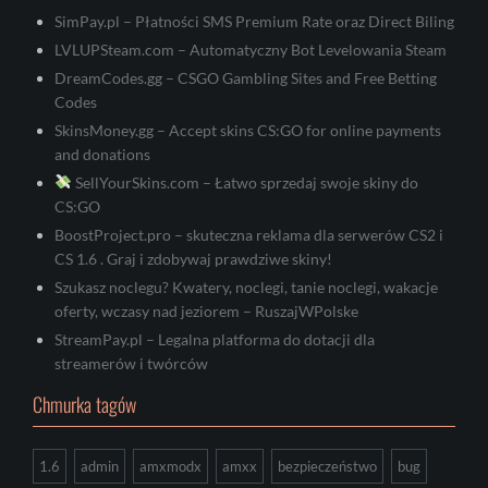
SimPay.pl – Płatności SMS Premium Rate oraz Direct Biling
LVLUPSteam.com – Automatyczny Bot Levelowania Steam
DreamCodes.gg – CSGO Gambling Sites and Free Betting
Codes
SkinsMoney.gg – Accept skins CS:GO for online payments
and donations
SellYourSkins.com – Łatwo sprzedaj swoje skiny do
CS:GO
BoostProject.pro – skuteczna reklama dla serwerów CS2 i
CS 1.6 . Graj i zdobywaj prawdziwe skiny!
Szukasz noclegu? Kwatery, noclegi, tanie noclegi, wakacje
oferty, wczasy nad jeziorem – RuszajWPolske
StreamPay.pl – Legalna platforma do dotacji dla
streamerów i twórców
Chmurka tagów
1.6
admin
amxmodx
amxx
bezpieczeństwo
bug