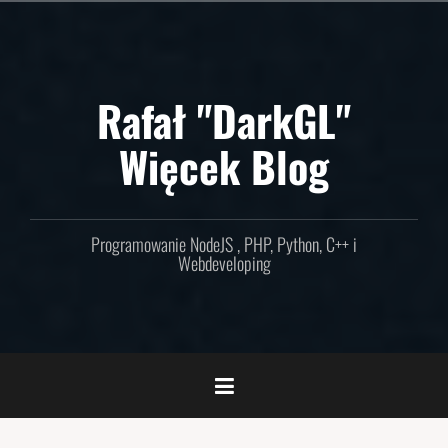
Skip
to
content
Rafał "DarkGL"
Więcek Blog
Programowanie NodeJS , PHP, Python, C++ i
Webdeveloping