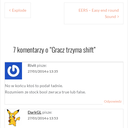
Nawigacja
Explode
EERS – Easy end round
wpisu
Sound
7 komentarzy o “
Gracz trzyma shift
”
Rivit
pisze:
27/01/2014 o 13:35
No w końcu ktoś to podał ładnie.
Rozumiem ze stock bool zwraca true lub false.
Odpowiedz
DarkGL
pisze:
27/01/2014 o 13:53