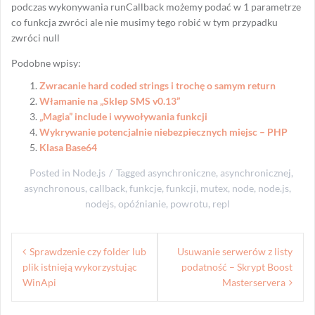
podczas wykonywania runCallback możemy podać w 1 parametrze
co funkcja zwróci ale nie musimy tego robić w tym przypadku
zwróci null
Podobne wpisy:
Zwracanie hard coded strings i trochę o samym return
Włamanie na „Sklep SMS v0.13”
„Magia” include i wywoływania funkcji
Wykrywanie potencjalnie niebezpiecznych miejsc – PHP
Klasa Base64
Posted in
Node.js
Tagged
asynchroniczne
,
asynchronicznej
,
asynchronous
,
callback
,
funkcje
,
funkcji
,
mutex
,
node
,
node.js
,
nodejs
,
opóźnianie
,
powrotu
,
repl
Nawigacja
Sprawdzenie czy folder lub
Usuwanie serwerów z listy
wpisu
plik istnieją wykorzystując
podatność – Skrypt Boost
WinApi
Masterservera