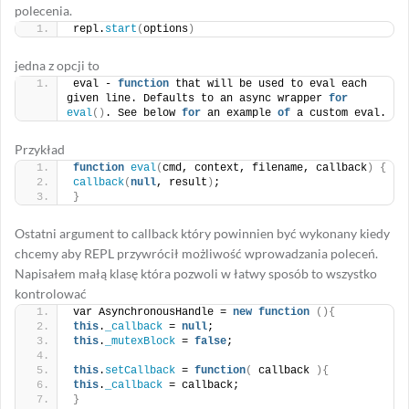
polecenia.
repl.
start
(
options
)
jedna z opcji to
eval - 
function
 that will be used to eval each 
given line. Defaults to an async wrapper 
for
eval
()
. See below 
for
 an example 
of
 a custom eval.
Przykład
function
eval
(
cmd, context, filename, callback
)
{
callback
(
null
, result
)
;
}
Ostatni argument to callback który powinnien być wykonany kiedy
chcemy aby REPL przywrócił możliwość wprowadzania poleceń.
Napisałem małą klasę która pozwoli w łatwy sposób to wszystko
kontrolować
var AsynchronousHandle = 
new
function
(){
this
.
_callback
 = 
null
;
this
.
_mutexBlock
 = 
false
;
this
.
setCallback
 = 
function
(
 callback 
){
this
.
_callback
 = callback;
}