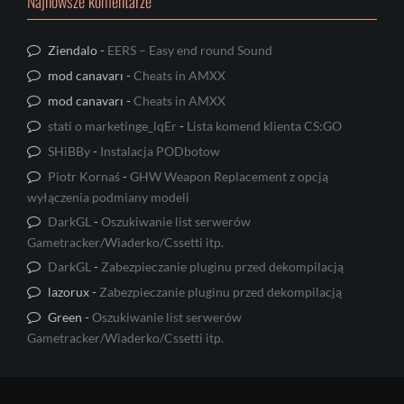
Najnowsze komentarze
Ziendalo
-
EERS – Easy end round Sound
mod canavarı
-
Cheats in AMXX
mod canavarı
-
Cheats in AMXX
stati o marketinge_lqEr
-
Lista komend klienta CS:GO
SHiBBy
-
Instalacja PODbotow
Piotr Kornaś
-
GHW Weapon Replacement z opcją
wyłączenia podmiany modeli
DarkGL
-
Oszukiwanie list serwerów
Gametracker/Wiaderko/Cssetti itp.
DarkGL
-
Zabezpieczanie pluginu przed dekompilacją
lazorux
-
Zabezpieczanie pluginu przed dekompilacją
Green
-
Oszukiwanie list serwerów
Gametracker/Wiaderko/Cssetti itp.