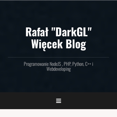
Skip
to
content
Rafał "DarkGL"
Więcek Blog
Programowanie NodeJS , PHP, Python, C++ i
Webdeveloping