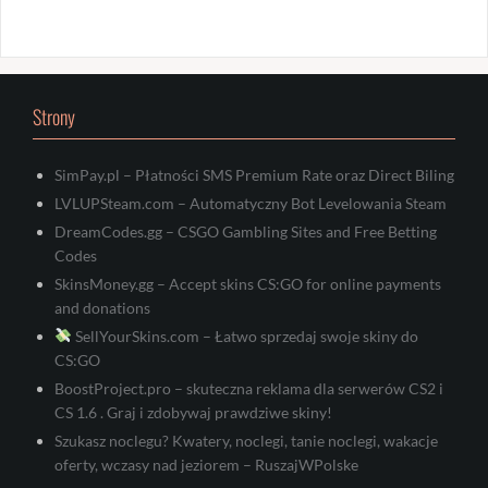
Strony
SimPay.pl – Płatności SMS Premium Rate oraz Direct Biling
LVLUPSteam.com – Automatyczny Bot Levelowania Steam
DreamCodes.gg – CSGO Gambling Sites and Free Betting
Codes
SkinsMoney.gg – Accept skins CS:GO for online payments
and donations
SellYourSkins.com – Łatwo sprzedaj swoje skiny do
CS:GO
BoostProject.pro – skuteczna reklama dla serwerów CS2 i
CS 1.6 . Graj i zdobywaj prawdziwe skiny!
Szukasz noclegu? Kwatery, noclegi, tanie noclegi, wakacje
oferty, wczasy nad jeziorem – RuszajWPolske