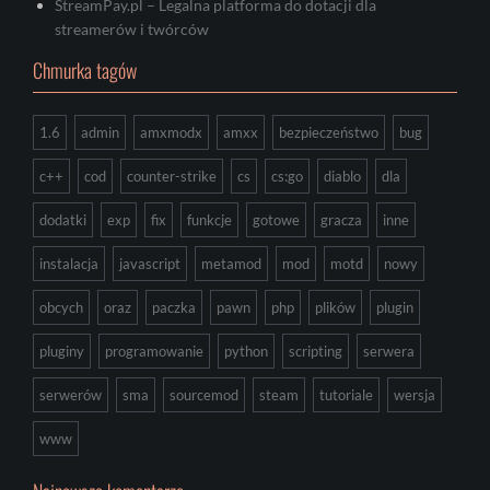
StreamPay.pl – Legalna platforma do dotacji dla
streamerów i twórców
Chmurka tagów
1.6
admin
amxmodx
amxx
bezpieczeństwo
bug
c++
cod
counter-strike
cs
cs:go
diablo
dla
dodatki
exp
fix
funkcje
gotowe
gracza
inne
instalacja
javascript
metamod
mod
motd
nowy
obcych
oraz
paczka
pawn
php
plików
plugin
pluginy
programowanie
python
scripting
serwera
serwerów
sma
sourcemod
steam
tutoriale
wersja
www