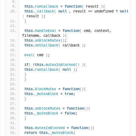
this
.
runCallback
 = 
function
(
 result 
){
this
.
_callback
(
null
 , result == undefined ? 
null
:
 result 
)
;
}
this
.
handleEval
 = 
function
(
 cmd, context, 
filename, callback 
){
this
.
unblockMutex
()
;
this
.
setCallback
(
 callback 
)
;
eval
(
 cmd 
)
;
if
(
 !
this
.
mutexIsBlocked
()
){
this
.
runCallback
(
null
)
;
}
}
this
.
blockMutex
 = 
function
(){
this
.
_mutexBlock
 = 
true
;
}
this
.
unblockMutex
 = 
function
(){
this
.
_mutexBlock
 = 
false
;
}
this
.
mutexIsBlocked
 = 
function
(){
return
this
.
_mutexBlock
;