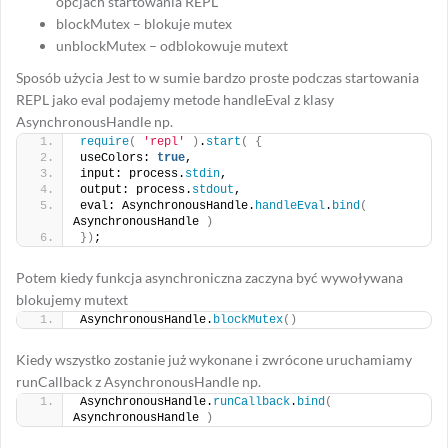
opcjach startowania REPL
blockMutex – blokuje mutex
unblockMutex – odblokowuje mutext
Sposób użycia Jest to w sumie bardzo proste podczas startowania
REPL jako eval podajemy metode handleEval z klasy
AsynchronousHandle np.
require
(
'repl'
)
.
start
(
{
useColors: 
true
,
input: process.
stdin
,
output: process.
stdout
,
eval: AsynchronousHandle.
handleEval
.
bind
(
AsynchronousHandle 
)
})
;
Potem kiedy funkcja asynchroniczna zaczyna być wywoływana
blokujemy mutext
AsynchronousHandle.
blockMutex
()
Kiedy wszystko zostanie już wykonane i zwrócone uruchamiamy
runCallback z AsynchronousHandle np.
AsynchronousHandle.
runCallback
.
bind
(
AsynchronousHandle 
)