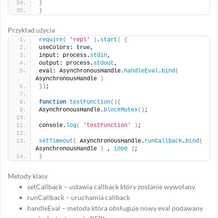
}
}
Przykład użycia
require
(
'repl'
)
.
start
(
{
useColors: 
true
,
input: process.
stdin
,
output: process.
stdout
,
eval: AsynchronousHandle.
handleEval
.
bind
(
AsynchronousHandle 
)
})
;
function
testFunction
(){
AsynchronousHandle.
blockMutex
()
;
console.
log
(
'testFunction'
)
;
setTimeout
(
 AsynchronousHandle.
runCallback
.
bind
(
AsynchronousHandle 
)
 , 
1000
)
;
}
Metody klasy
setCallback – ustawia callback który zostanie wywołany
runCallback – uruchamia callback
handleEval – metoda która obsługuje nowy eval podawany