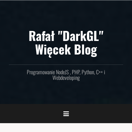
Skip
to
content
Rafał "DarkGL"
Więcek Blog
Programowanie NodeJS , PHP, Python, C++ i
Webdeveloping