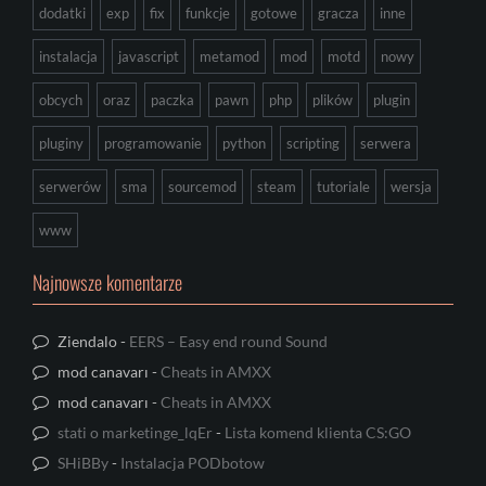
dodatki
exp
fix
funkcje
gotowe
gracza
inne
instalacja
javascript
metamod
mod
motd
nowy
obcych
oraz
paczka
pawn
php
plików
plugin
pluginy
programowanie
python
scripting
serwera
serwerów
sma
sourcemod
steam
tutoriale
wersja
www
Najnowsze komentarze
Ziendalo
-
EERS – Easy end round Sound
mod canavarı
-
Cheats in AMXX
mod canavarı
-
Cheats in AMXX
stati o marketinge_lqEr
-
Lista komend klienta CS:GO
SHiBBy
-
Instalacja PODbotow