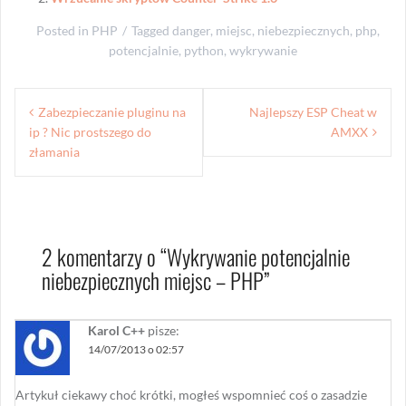
Posted in
PHP
Tagged
danger
,
miejsc
,
niebezpiecznych
,
php
,
potencjalnie
,
python
,
wykrywanie
Nawigacja
Zabezpieczanie pluginu na
Najlepszy ESP Cheat w
wpisu
ip ? Nic prostszego do
AMXX
złamania
2 komentarzy o “
Wykrywanie potencjalnie
niebezpiecznych miejsc – PHP
”
Karol C++
pisze:
14/07/2013 o 02:57
Artykuł ciekawy choć krótki, mogłeś wspomnieć coś o zasadzie