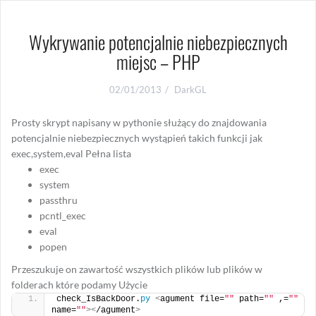
Wykrywanie potencjalnie niebezpiecznych
miejsc – PHP
02/01/2013
DarkGL
Prosty skrypt napisany w pythonie służący do znajdowania
potencjalnie niebezpiecznych wystąpień takich funkcji jak
exec,system,eval Pełna lista
exec
system
passthru
pcntl_exec
eval
popen
Przeszukuje on zawartość wszystkich plików lub plików w
folderach które podamy Użycie
check_IsBackDoor.
py
<
agument file=
""
 path=
""
 ,=
""
name=
""
><
/agument
>