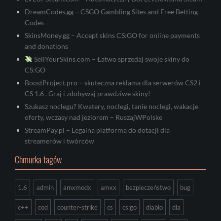
DreamCodes.gg – CSGO Gambling Sites and Free Betting
Codes
SkinsMoney.gg – Accept skins CS:GO for online payments
and donations
SellYourSkins.com – Łatwo sprzedaj swoje skiny do
CS:GO
BoostProject.pro – skuteczna reklama dla serwerów CS2 i
CS 1.6 . Graj i zdobywaj prawdziwe skiny!
Szukasz noclegu? Kwatery, noclegi, tanie noclegi, wakacje
oferty, wczasy nad jeziorem – RuszajWPolske
StreamPay.pl – Legalna platforma do dotacji dla
streamerów i twórców
Chmurka tagów
1.6
admin
amxmodx
amxx
bezpieczeństwo
bug
c++
cod
counter-strike
cs
cs:go
diablo
dla