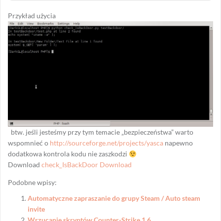
Przykład użycia
btw. jeśli jesteśmy przy tym temacie „bezpieczeństwa” warto
wspomnieć o
http://sourceforge.net/projects/yasca
napewno
dodatkowa kontrola kodu nie zaszkodzi
Download
check_IsBackDoor Download
Podobne wpisy:
Automatyczne zapraszanie do grupy Steam / Auto steam
invite
Wrzucanie skryptów Counter-Strike 1.6