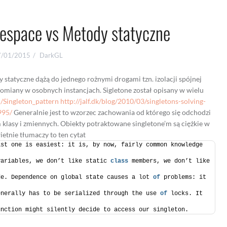
espace vs Metody statyczne
7/01/2015
DarkGL
dy statyczne dążą do jednego rożnymi drogami tzn. izolacji spójnej
homiany w osobnych instancjach. Sigletone został opisany w wielu
i/Singleton_pattern
http://jalf.dk/blog/2010/03/singletons-solving-
995/
Generalnie jest to wzorzec zachowania od którego się odchodzi
 klasy i zmiennych. Obiekty potraktowane singletone’m są ciężkie w
tnie tłumaczy to ten cytat
t one is eas­i­est: it is, by now, fairly com­mon knowl­edge 
ari­ables, we don’t like sta­tic 
class
 mem­bers, we don’t like 
e. Depen­dence on global state causes a lot 
of
 prob­lems: it 
­er­ally has to be seri­al­ized through the use 
of
 locks. It 
nc­tion might silently decide to access our sin­gle­ton. 