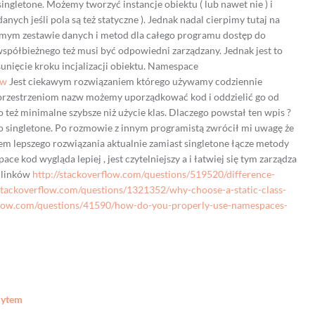
ngletone. Możemy tworzyć instancje obiektu ( lub nawet nie ) i
anych jeśli pola są też statyczne ). Jednak nadal cierpimy tutaj na
mym zestawie danych i metod dla całego programu dostęp do
półbieżnego też musi być odpowiedni zarządzany. Jednak jest to
unięcie kroku incjalizacji obiektu. Namespace
zw
Jest ciekawym rozwiązaniem którego używamy codziennie
i przestrzeniom nazw możemy uporządkować kod i oddzielić go od
to też minimalne szybsze niż użycie klas. Dlaczego powstał ten wpis ?
singletone. Po rozmowie z innym programistą zwrócił mi uwagę że
łem lepszego rozwiązania aktualnie zamiast singletone łącze metody
e kod wygląda lepiej , jest czytelniejszy a i łatwiej się tym zarządza
ć linków
http://stackoverflow.com/questions/519520/difference-
/stackoverflow.com/questions/1321352/why-choose-a-static-class-
rflow.com/questions/41590/how-do-you-properly-use-namespaces-
zytem