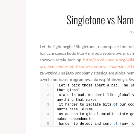
Singletone vs Nam
2
Let the fight begin ! Singletone , namespace i meto
logiczni części kodu który nie potrzebuje być uruc
różnych artykułach np.
http://en.wikipedia.org/wik
problems-you-didnt-know-you-never-had-since-1
ze względu na jego problemy z zasięgiem globalnym
użyciu podczas programowania współbieżnego. Świe
Let’s pick those apart a bit. The las
that global
state is bad. We don’t like global v
any­thing that makes
it harder to iso­late bits 
of
 our cod
hurts par­al­lelism,
as access to global muta­ble state gen
makes depen­den­cies
harder to detect and con­
trol
(
any fu