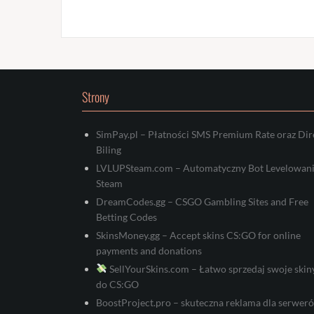
Strony
SimPay.pl – Płatności SMS Premium Rate oraz Dir
Biling
LVLUPSteam.com – Automatyczny Bot Levelowan
Steam
DreamCodes.gg – CSGO Gambling Sites and Free
Betting Codes
SkinsMoney.gg – Accept skins CS:GO for online
payments and donations
SellYourSkins.com – Łatwo sprzedaj swoje skin
do CS:GO
BoostProject.pro – skuteczna reklama dla serwer