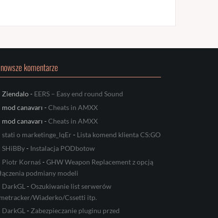
jnowsze komentarze
Ziendalo
-
EERS – Easy end round Sound
mod canavarı
-
Cheats in AMXX
mod canavarı
-
Cheats in AMXX
stati o marketinge_lqEr
-
Lista komend klienta CS:GO
SHiBBy
-
Instalacja PODbotow
Piotr Kornaś
-
GHW Weapon Replacement z opcją
łączenia podmiany modeli
DarkGL
-
Oszukiwanie list serwerów
metracker/Wiaderko/Cssetti itp.
DarkGL
-
Zabezpieczanie pluginu przed