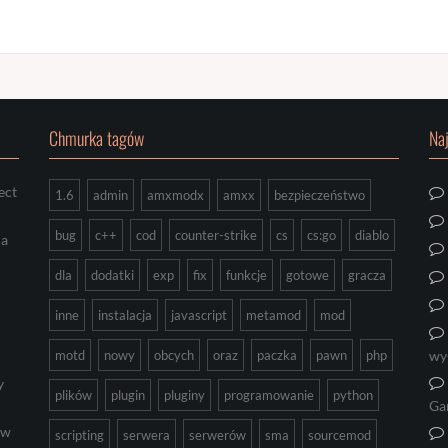
Chmurka tagów
Na
ect
1.6
admin
amxmodx
amxx
bezpieczeństwo
bug
c++
cod
counter-strike
cs
cs:go
diablo
ia
dla
dodatki
exp
fix
funkcje
gotowe
gracza
inne
instalacja
javascript
metamod
mod
motd
nowy
obcych
oraz
paczka
pawn
php
wy
y
plików
plugin
pluginy
programowanie
python
Ga
ów
scripting
serwera
serwerów
sma
sourcemod