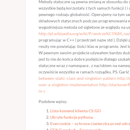
Metody statyczne są pewna zmianą w stosunku do si
wszystkie będą korzystały z tych samych funkcji ( i d
pewnego rodzaju globalność. Operujemy na tym sa
składowych statycznych podczas programowania ws
wygodniejsza metoda od sigletone ze względu na us
http://pl.wikipedia.org/wiki/Przestrze%C5%84_na
programując w C++ ( przestrzeń nazw std ). Dzięk
reszty nie powielając ilości klas w programie. Jest 
W pewnym swoim projekcie używałem bardzo dużo 
jest to nie do końca dobre podejście dlatego szuka
statyczne wraz z namespace , z naciskiem na namespac
oczywiście wszystko w ramach rozsądku. PS. Garś
between-static-class-and-singleton-pattern
http:/
over-a-singleton-implementation
http://stackove
in-c
Podobne wpisy:
Lista komend klienta CS:GO
Ukryte funkcje pythona
Evercookie – ochrona ciasteczka przed odc
CSX Guard v4 – Source code