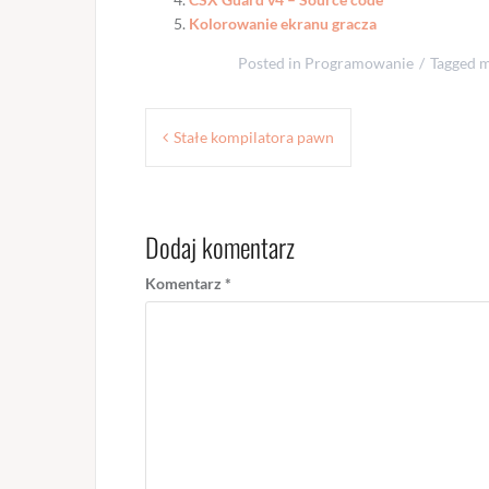
Kolorowanie ekranu gracza
Posted in
Programowanie
Tagged
m
Nawigacja
Stałe kompilatora pawn
wpisu
Dodaj komentarz
Komentarz
*