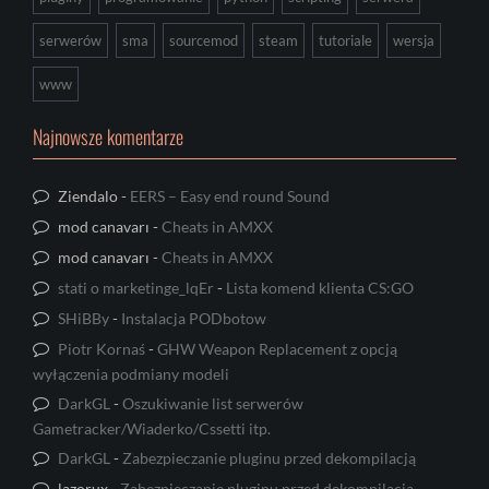
serwerów
sma
sourcemod
steam
tutoriale
wersja
www
Najnowsze komentarze
Ziendalo
-
EERS – Easy end round Sound
mod canavarı
-
Cheats in AMXX
mod canavarı
-
Cheats in AMXX
stati o marketinge_lqEr
-
Lista komend klienta CS:GO
SHiBBy
-
Instalacja PODbotow
Piotr Kornaś
-
GHW Weapon Replacement z opcją
wyłączenia podmiany modeli
DarkGL
-
Oszukiwanie list serwerów
Gametracker/Wiaderko/Cssetti itp.
DarkGL
-
Zabezpieczanie pluginu przed dekompilacją
lazorux
-
Zabezpieczanie pluginu przed dekompilacją