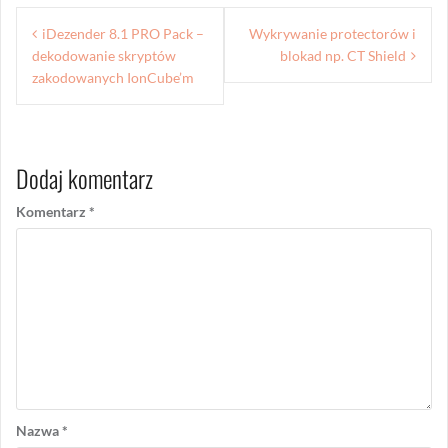
Nawigacja
iDezender 8.1 PRO Pack –
Wykrywanie protectorów i
wpisu
dekodowanie skryptów
blokad np. CT Shield
zakodowanych IonCube’m
Dodaj komentarz
Komentarz
*
Nazwa
*