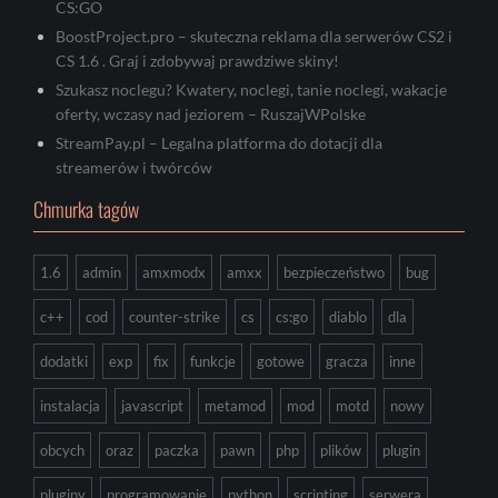
CS:GO
BoostProject.pro – skuteczna reklama dla serwerów CS2 i
CS 1.6 . Graj i zdobywaj prawdziwe skiny!
Szukasz noclegu? Kwatery, noclegi, tanie noclegi, wakacje
oferty, wczasy nad jeziorem – RuszajWPolske
StreamPay.pl – Legalna platforma do dotacji dla
streamerów i twórców
Chmurka tagów
1.6
admin
amxmodx
amxx
bezpieczeństwo
bug
c++
cod
counter-strike
cs
cs:go
diablo
dla
dodatki
exp
fix
funkcje
gotowe
gracza
inne
instalacja
javascript
metamod
mod
motd
nowy
obcych
oraz
paczka
pawn
php
plików
plugin
pluginy
programowanie
python
scripting
serwera