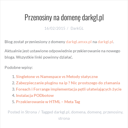
Przenosiny na domenę darkgl.pl
16/02/2015
DarkGL
Blog został przeniesiony z domeny
darkgl.amxx.pl
na
darkgl.pl
.
Aktualnie jest ustawione odpowiednie przekierowanie na nowego
bloga. Wszystkie linki powinny działać.
Podobne wpisy:
Singletone vs Namespace vs Metody statyczne
Zabezpieczanie pluginu na ip ? Nic prostszego do złamania
Foreach i Forrange implementacja pętli ułatwiających życie
Instalacja PODbotow
Przekierowanie w HTML – Meta Tag
Posted in
Strona
Tagged
darkgl.pl
,
domena
,
domenę
,
przenosiny
,
strona