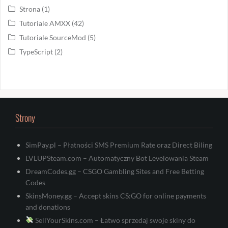
Strona
(1)
Tutoriale AMXX
(42)
Tutoriale SourceMod
(5)
TypeScript
(2)
Strony
SimPay.pl – Płatności SMS Premium Rate oraz Direct Biling
LVLUPSteam.com – Automatyczny Bot Levelowania Steam
DreamCodes.gg – CSGO Gambling Sites and Free Betting
Codes
SkinsMoney.gg – Accept skins CS:GO for online payments
and donations
SellYourSkins.com – Łatwo sprzedaj swoje skiny do