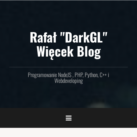
Skip
to
content
Rafał "DarkGL"
Więcek Blog
Programowanie NodeJS , PHP, Python, C++ i
Webdeveloping