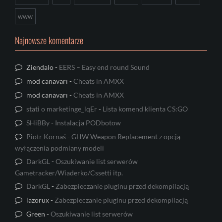
www
Najnowsze komentarze
Ziendalo
-
EERS – Easy end round Sound
mod canavarı
-
Cheats in AMXX
mod canavarı
-
Cheats in AMXX
stati o marketinge_lqEr
-
Lista komend klienta CS:GO
SHiBBy
-
Instalacja PODbotow
Piotr Kornaś
-
GHW Weapon Replacement z opcją
wyłączenia podmiany modeli
DarkGL
-
Oszukiwanie list serwerów
Gametracker/Wiaderko/Cssetti itp.
DarkGL
-
Zabezpieczanie pluginu przed dekompilacją
lazorux
-
Zabezpieczanie pluginu przed dekompilacją
Green
-
Oszukiwanie list serwerów