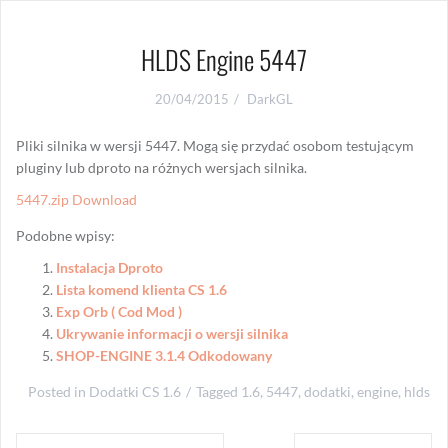
HLDS Engine 5447
20/04/2015
DarkGL
Pliki silnika w wersji 5447. Mogą się przydać osobom testującym
pluginy lub dproto na różnych wersjach silnika.
5447.zip Download
Podobne wpisy:
Instalacja Dproto
Lista komend klienta CS 1.6
Exp Orb ( Cod Mod )
Ukrywanie informacji o wersji silnika
SHOP-ENGINE 3.1.4 Odkodowany
Posted in
Dodatki CS 1.6
Tagged
1.6
,
5447
,
dodatki
,
engine
,
hlds