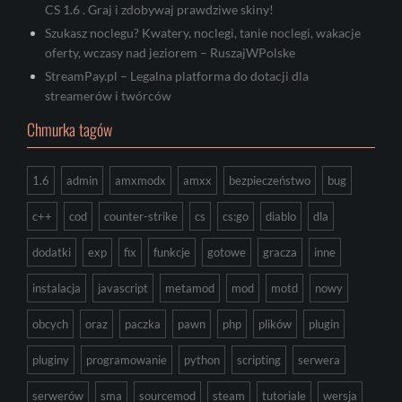
CS 1.6 . Graj i zdobywaj prawdziwe skiny!
Szukasz noclegu? Kwatery, noclegi, tanie noclegi, wakacje
oferty, wczasy nad jeziorem – RuszajWPolske
StreamPay.pl – Legalna platforma do dotacji dla
streamerów i twórców
Chmurka tagów
1.6
admin
amxmodx
amxx
bezpieczeństwo
bug
c++
cod
counter-strike
cs
cs:go
diablo
dla
dodatki
exp
fix
funkcje
gotowe
gracza
inne
instalacja
javascript
metamod
mod
motd
nowy
obcych
oraz
paczka
pawn
php
plików
plugin
pluginy
programowanie
python
scripting
serwera
serwerów
sma
sourcemod
steam
tutoriale
wersja