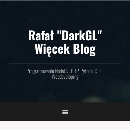
Skip
to
content
Rafał "DarkGL"
Więcek Blog
Programowanie NodeJS , PHP, Python, C++ i
Webdeveloping