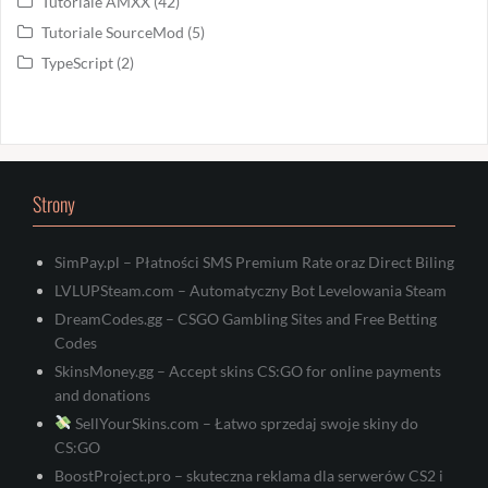
Tutoriale AMXX
(42)
Tutoriale SourceMod
(5)
TypeScript
(2)
Strony
SimPay.pl – Płatności SMS Premium Rate oraz Direct Biling
LVLUPSteam.com – Automatyczny Bot Levelowania Steam
DreamCodes.gg – CSGO Gambling Sites and Free Betting
Codes
SkinsMoney.gg – Accept skins CS:GO for online payments
and donations
SellYourSkins.com – Łatwo sprzedaj swoje skiny do
CS:GO
BoostProject.pro – skuteczna reklama dla serwerów CS2 i