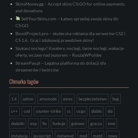
SkinsMoney.gg – Accept skins CS:GO for online payments
and donations
SellYourSkins.com – Łatwo sprzedaj swoje skiny do
CS:GO
BoostProject.pro – skuteczna reklama dla serwerów CS2 i
CS 1.6 . Graj i zdobywaj prawdziwe skiny!
Szukasz noclegu? Kwatery, noclegi, tanie noclegi, wakacje
oferty, wczasy nad jeziorem – RuszajWPolske
StreamPay.pl – Legalna platforma do dotacji dla
streamerów i twórców
Chmurka tagów
1.6
admin
amxmodx
amxx
bezpieczeństwo
bug
c++
cod
counter-strike
cs
cs:go
diablo
dla
dodatki
exp
fix
funkcje
gotowe
gracza
inne
instalacja
javascript
metamod
mod
motd
nowy