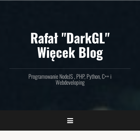
Skip
to
content
Rafał "DarkGL"
Więcek Blog
Programowanie NodeJS , PHP, Python, C++ i
Webdeveloping