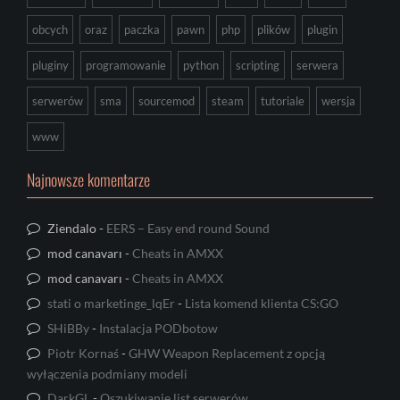
obcych
oraz
paczka
pawn
php
plików
plugin
pluginy
programowanie
python
scripting
serwera
serwerów
sma
sourcemod
steam
tutoriale
wersja
www
Najnowsze komentarze
Ziendalo
-
EERS – Easy end round Sound
mod canavarı
-
Cheats in AMXX
mod canavarı
-
Cheats in AMXX
stati o marketinge_lqEr
-
Lista komend klienta CS:GO
SHiBBy
-
Instalacja PODbotow
Piotr Kornaś
-
GHW Weapon Replacement z opcją
wyłączenia podmiany modeli
DarkGL
-
Oszukiwanie list serwerów