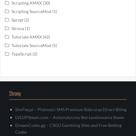
Scripting AMXX
(30)
Scripting SourceMod
(1)
Sprzęt
(2)
Strona
(1)
Tutoriale AMXX
(42)
Tutoriale SourceMod
(5)
TypeScript
(2)
Strony
SimPay.pl – Płatności SMS Premium Rate oraz Direct Biling
LVLUPSteam.com – Automatyczny Bot Levelowania Steam
DreamCodes.gg – CSGO Gambling Sites and Free Betting
Codes