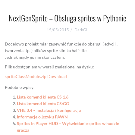
NextGenSprite – Obsługa sprites w Pythonie
15/05/2015
DarkGL
Docelowo projekt miał zapewnić funkcje do obsługi ( edycji ,
tworzenia itp. ) plików sprite silnika half-life.
Jednak nigdy go nie skończyłem.
Plik udostępniam w wersji znalezionej na dysku:
spriteClassModule.zip Download
Podobne wpisy:
Lista komend klienta CS 1.6
Lista komend klienta CS:GO
VHE 3.4 – instalacja i konfiguracja
Informacje o języku PAWN
Sprites In Player HUD – Wyświetlanie sprites w hudzie
gracza