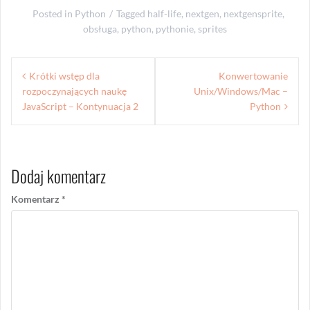
Posted in
Python
Tagged
half-life
,
nextgen
,
nextgensprite
,
obsługa
,
python
,
pythonie
,
sprites
Nawigacja
Krótki wstęp dla
Konwertowanie
wpisu
rozpoczynających naukę
Unix/Windows/Mac –
JavaScript – Kontynuacja 2
Python
Dodaj komentarz
Komentarz
*