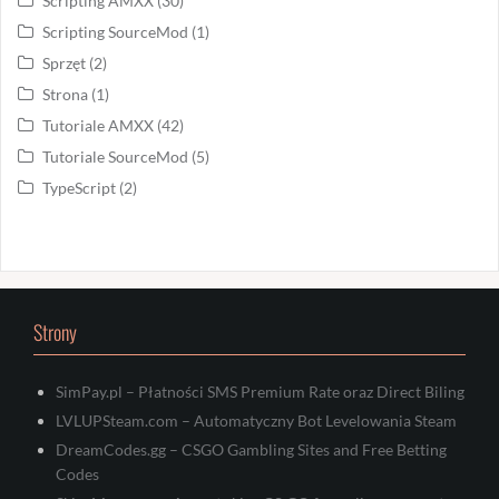
Scripting AMXX
(30)
Scripting SourceMod
(1)
Sprzęt
(2)
Strona
(1)
Tutoriale AMXX
(42)
Tutoriale SourceMod
(5)
TypeScript
(2)
Strony
SimPay.pl – Płatności SMS Premium Rate oraz Direct Biling
LVLUPSteam.com – Automatyczny Bot Levelowania Steam
DreamCodes.gg – CSGO Gambling Sites and Free Betting
Codes