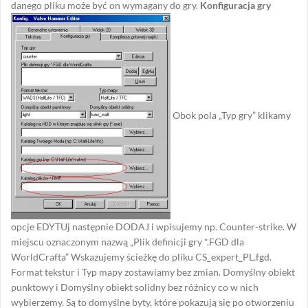
danego pliku może być on wymagany do gry.
Konfiguracja gry
Obok pola „Typ gry” klikamy
opcje EDYTUj następnie DODAJ i wpisujemy np. Counter-strike. W
miejscu oznaczonym nazwą „Plik definicji gry *.FGD dla
WorldCrafta” Wskazujemy ścieżkę do pliku CS_expert_PL.fgd.
Format tekstur i Typ mapy zostawiamy bez zmian. Domyślny obiekt
punktowy i Domyślny obiekt solidny bez różnicy co w nich
wybierzemy. Są to domyślne byty, które pokazują się po otworzeniu