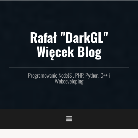
Skip
to
content
Rafał "DarkGL"
Więcek Blog
Programowanie NodeJS , PHP, Python, C++ i
Webdeveloping