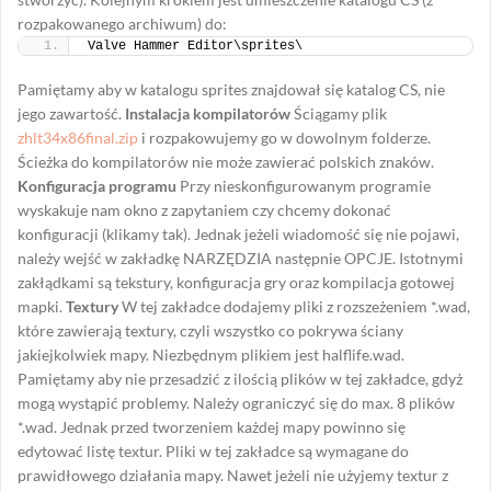
rozpakowanego archiwum) do:
Valve Hammer Editor\sprites\
Pamiętamy aby w katalogu sprites znajdował się katalog CS, nie
jego zawartość.
Instalacja kompilatorów
Ściągamy plik
zhlt34x86final.zip
i rozpakowujemy go w dowolnym folderze.
Ścieżka do kompilatorów nie może zawierać polskich znaków.
Konfiguracja programu
Przy nieskonfigurowanym programie
wyskakuje nam okno z zapytaniem czy chcemy dokonać
konfiguracji (klikamy tak). Jednak jeżeli wiadomość się nie pojawi,
należy wejść w zakładkę NARZĘDZIA następnie OPCJE. Istotnymi
zakłądkami są tekstury, konfiguracja gry oraz kompilacja gotowej
mapki.
Textury
W tej zakładce dodajemy pliki z rozszeżeniem *.wad,
które zawierają textury, czyli wszystko co pokrywa ściany
jakiejkolwiek mapy. Niezbędnym plikiem jest halflife.wad.
Pamiętamy aby nie przesadzić z ilością plików w tej zakładce, gdyż
mogą wystąpić problemy. Należy ograniczyć się do max. 8 plików
*.wad. Jednak przed tworzeniem każdej mapy powinno się
edytować listę textur. Pliki w tej zakładce są wymagane do
prawidłowego działania mapy. Nawet jeżeli nie użyjemy textur z