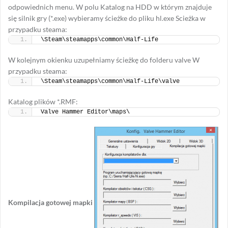
odpowiednich menu. W polu Katalog na HDD w którym znajduje
się silnik gry (*.exe) wybieramy ścieżke do pliku hl.exe Scieżka w
przypadku steama:
\Steam\steamapps\common\Half-Life
W kolejnym okienku uzupełniamy ścieżkę do folderu valve W
przypadku steama:
\Steam\steamapps\common\Half-Life\valve
Katalog plików *.RMF:
Valve Hammer Editor\maps\
Kompilacja gotowej mapki