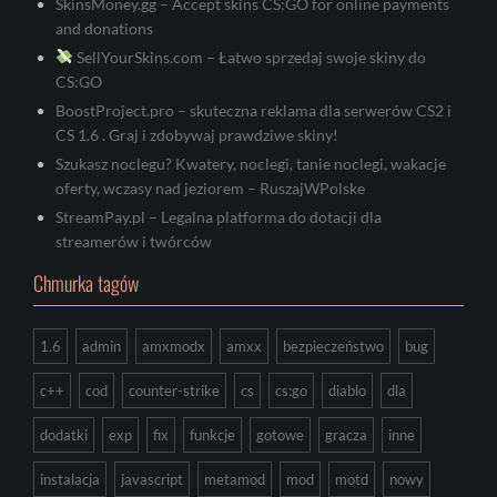
SkinsMoney.gg – Accept skins CS:GO for online payments
and donations
SellYourSkins.com – Łatwo sprzedaj swoje skiny do
CS:GO
BoostProject.pro – skuteczna reklama dla serwerów CS2 i
CS 1.6 . Graj i zdobywaj prawdziwe skiny!
Szukasz noclegu? Kwatery, noclegi, tanie noclegi, wakacje
oferty, wczasy nad jeziorem – RuszajWPolske
StreamPay.pl – Legalna platforma do dotacji dla
streamerów i twórców
Chmurka tagów
1.6
admin
amxmodx
amxx
bezpieczeństwo
bug
c++
cod
counter-strike
cs
cs:go
diablo
dla
dodatki
exp
fix
funkcje
gotowe
gracza
inne
instalacja
javascript
metamod
mod
motd
nowy