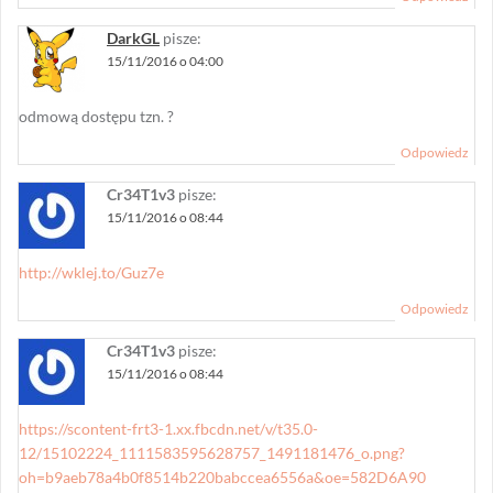
DarkGL
pisze:
15/11/2016 o 04:00
odmową dostępu tzn. ?
Odpowiedz
Cr34T1v3
pisze:
15/11/2016 o 08:44
http://wklej.to/Guz7e
Odpowiedz
Cr34T1v3
pisze:
15/11/2016 o 08:44
https://scontent-frt3-1.xx.fbcdn.net/v/t35.0-
12/15102224_1111583595628757_1491181476_o.png?
oh=b9aeb78a4b0f8514b220babccea6556a&oe=582D6A90