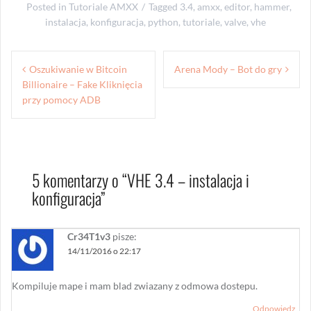
Posted in
Tutoriale AMXX
Tagged
3.4
,
amxx
,
editor
,
hammer
,
instalacja
,
konfiguracja
,
python
,
tutoriale
,
valve
,
vhe
Nawigacja
Oszukiwanie w Bitcoin
Arena Mody – Bot do gry
wpisu
Billionaire – Fake Kliknięcia
przy pomocy ADB
5 komentarzy o “
VHE 3.4 – instalacja i
konfiguracja
”
Cr34T1v3
pisze:
14/11/2016 o 22:17
Kompiluje mape i mam blad zwiazany z odmowa dostepu.
Odpowiedz