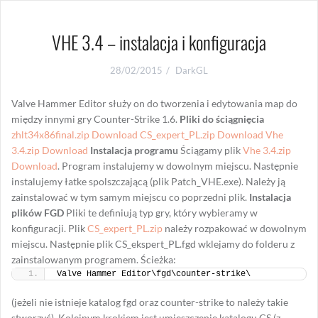
VHE 3.4 – instalacja i konfiguracja
28/02/2015
DarkGL
Valve Hammer Editor służy on do tworzenia i edytowania map do
między innymi gry Counter-Strike 1.6.
Pliki do ściągnięcia
zhlt34x86final.zip Download
CS_expert_PL.zip Download
Vhe
3.4.zip Download
Instalacja programu
Ściągamy plik
Vhe 3.4.zip
Download
. Program instalujemy w dowolnym miejscu. Następnie
instalujemy łatke spolszczającą (plik Patch_VHE.exe). Należy ją
zainstalować w tym samym miejscu co poprzedni plik.
Instalacja
plików FGD
Pliki te definiują typ gry, który wybieramy w
konfiguracji. Plik
CS_expert_PL.zip
należy rozpakować w dowolnym
miejscu. Następnie plik CS_ekspert_PL.fgd wklejamy do folderu z
zainstalowanym programem. Ścieżka:
Valve Hammer Editor\fgd\counter-strike\
(jeżeli nie istnieje katalog fgd oraz counter-strike to należy takie
stworzyć). Kolejnym krokiem jest umieszczenie katalogu CS (z