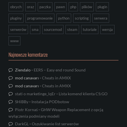
obcych
oraz
paczka
pawn
php
plików
plugin
pluginy
programowanie
python
scripting
serwera
serwerów
sma
sourcemod
steam
tutoriale
wersja
www
Najnowsze komentarze
Ziendalo
-
EERS – Easy end round Sound
mod canavarı
-
Cheats in AMXX
mod canavarı
-
Cheats in AMXX
stati o marketinge_lqEr
-
Lista komend klienta CS:GO
SHiBBy
-
Instalacja PODbotow
Piotr Kornaś
-
GHW Weapon Replacement z opcją
wyłączenia podmiany modeli
DarkGL
-
Oszukiwanie list serwerów