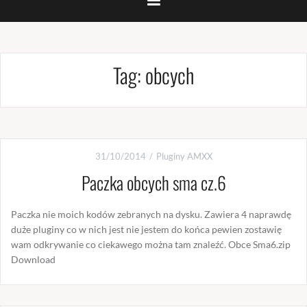
Tag:
obcych
31/10/2014
Pluginy AMXX
Paczka obcych sma cz.6
Paczka nie moich kodów zebranych na dysku. Zawiera 4 naprawdę
duże pluginy co w nich jest nie jestem do końca pewien zostawię
wam odkrywanie co ciekawego można tam znaleźć. Obce Sma6.zip
Download