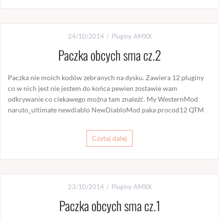
24/10/2014
Pluginy AMXX
Paczka obcych sma cz.2
Paczka nie moich kodów zebranych na dysku. Zawiera 12 pluginy
co w nich jest nie jestem do końca pewien zostawie wam
odkrywanie co ciekawego można tam znaleźć. My WesternMod
naruto_ultimate newdiablo NewDiabloMod paka procod12 QTM
Czytaj dalej
23/10/2014
Pluginy AMXX
Paczka obcych sma cz.1