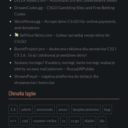
LVLUPSteam.com – Automatyczny Bot Levelowania Steam
DreamCodes.gg – CSGO Gambling Sites and Free Betting
Codes
SkinsMoney.gg – Accept skins CS:GO for online payments
and donations
SellYourSkins.com – Łatwo sprzedaj swoje skiny do
CS:GO
BoostProject.pro – skuteczna reklama dla serwerów CS2 i
CS 1.6 . Graj i zdobywaj prawdziwe skiny!
Szukasz noclegu? Kwatery, noclegi, tanie noclegi, wakacje
oferty, wczasy nad jeziorem – RuszajWPolske
StreamPay.pl – Legalna platforma do dotacji dla
streamerów i twórców
Chmurka tagów
1.6
admin
amxmodx
amxx
bezpieczeństwo
bug
c++
cod
counter-strike
cs
cs:go
diablo
dla