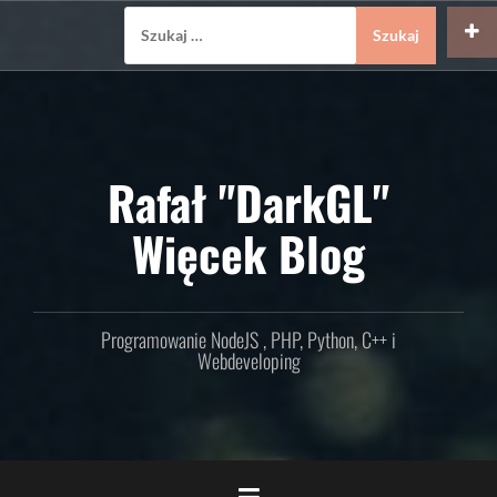
Skip
Szukaj:
to
content
Rafał "DarkGL"
Więcek Blog
Programowanie NodeJS , PHP, Python, C++ i
Webdeveloping