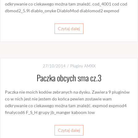
odkrywanie co ciekawego można tam znaleźć. cod_4001 cod cod
dbmod2_5.9l diablo_onyke DiabloMod diablomod2 expmod
Czytaj dalej
27/10/2014
Pluginy AMXX
Paczka obcych sma cz.3
Paczka nie moich kodów zebranych na dysku. Zawiera 9 pluginów
co w nich jest nie jestem do końca pewien zostawie wam
odkrywanie co ciekawego można tam znaleźć. expmod expmod4
finalycod6 F_S_H grupy jb_manger kaboom low
Czytaj dalej