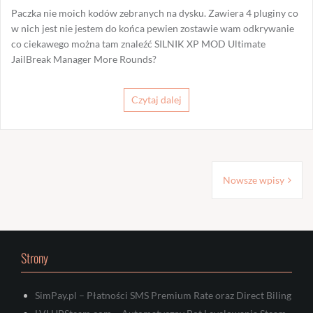
Paczka nie moich kodów zebranych na dysku. Zawiera 4 pluginy co
w nich jest nie jestem do końca pewien zostawie wam odkrywanie
co ciekawego można tam znaleźć SILNIK XP MOD Ultimate
JailBreak Manager More Rounds?
Czytaj dalej
Nawigacja
Nowsze wpisy
po
wpisach
Strony
SimPay.pl – Płatności SMS Premium Rate oraz Direct Biling