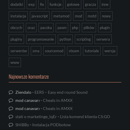
dodatki
exp
fix
funkcje
gotowe
gracza
inne
instalacja
javascript
metamod
mod
motd
nowy
obcych
oraz
paczka
pawn
php
plików
plugin
pluginy
programowanie
python
scripting
serwera
serwerów
sma
sourcemod
steam
tutoriale
wersja
www
Najnowsze komentarze
Ziendalo
-
EERS – Easy end round Sound
mod canavarı
-
Cheats in AMXX
mod canavarı
-
Cheats in AMXX
stati o marketinge_lqEr
-
Lista komend klienta CS:GO
SHiBBy
-
Instalacja PODbotow