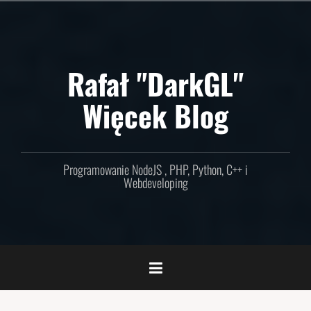
Skip
to
content
Rafał "DarkGL"
Więcek Blog
Programowanie NodeJS , PHP, Python, C++ i
Webdeveloping