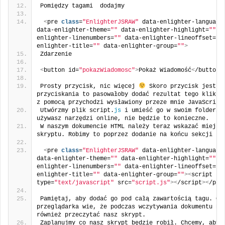
Pomiędzy tagami  dodajmy
<
pre 
class
=
"EnlighterJSRAW"
 data-enlighter-language
data-enlighter-theme=
""
 data-enlighter-highlight=
""
 d
enlighter-linenumbers=
""
 data-enlighter-lineoffset=
""
enlighter-title=
""
 data-enlighter-group=
""
>
Zdarzenie
<
button id=
"pokazWiadomosc"
>
Pokaż Wiadomość
<
/button
>
Prosty przycisk, nic więcej 
 Skoro przycisk jest 
d
przyciskania to pasowałoby dodać rezultat tego kliknię
z pomocą przychodzi wysławiony przeze mnie JavaScript
Utwórzmy plik script.
js
 i umieść go w swoim folderze.
używasz narzędzi online, nie będzie to konieczne.
W naszym dokumencie HTML należy teraz wskazać miejsce
skryptu. Robimy to poprzez dodanie na końcu sekcji bo
<
pre 
class
=
"EnlighterJSRAW"
 data-enlighter-language
data-enlighter-theme=
""
 data-enlighter-highlight=
""
 d
enlighter-linenumbers=
""
 data-enlighter-lineoffset=
""
enlighter-title=
""
 data-enlighter-group=
""
><
script 
type=
"text/javascript"
 src=
"script.js"
><
/script
><
/pre
Pamiętaj, aby dodać go pod całą zawartością tagu. Od 
przeglądarka wie, że podczas wczytywania dokumentu HTM
również przeczytać nasz skrypt.
Zaplanujmy co nasz skrypt będzie robił. Chcemy, aby p