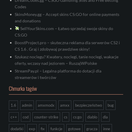
DreamCodes.gg – CSGO Gambling Sites and Free Betting
Codes
SkinsMoney.gg – Accept skins CS:GO for online payments
and donations
SellYourSkins.com – Łatwo sprzedaj swoje skiny do
CS:GO
BoostProject.pro – skuteczna reklama dla serwerów CS2 i
CS 1.6 . Graj i zdobywaj prawdziwe skiny!
Szukasz noclegu? Kwatery, noclegi, tanie noclegi, wakacje
oferty, wczasy nad jeziorem – RuszajWPolske
StreamPay.pl – Legalna platforma do dotacji dla
streamerów i twórców
Chmurka tagów
1.6
admin
amxmodx
amxx
bezpieczeństwo
bug
c++
cod
counter-strike
cs
cs:go
diablo
dla
dodatki
exp
fix
funkcje
gotowe
gracza
inne