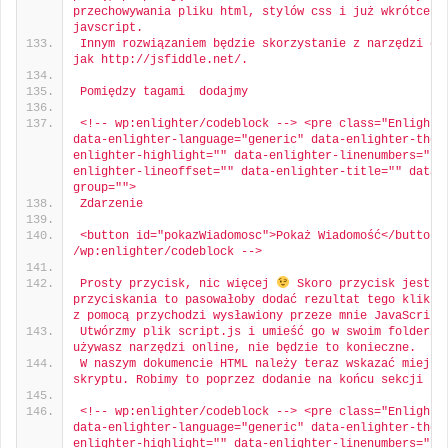
przechowywania pliku html, stylów css i już wkrótce pl
javscript.
Innym rozwiązaniem będzie skorzystanie z narzędzi onl
jak http://jsfiddle.net/.
Pomiędzy tagami  dodajmy
<!-- wp:enlighter/codeblock --> <pre class="Enlighter
data-enlighter-language="generic" data-enlighter-them
enlighter-highlight="" data-enlighter-linenumbers="" 
enlighter-lineoffset="" data-enlighter-title="" data-
group="">
Zdarzenie
<button id="pokazWiadomosc">Pokaż Wiadomość</button><
/wp:enlighter/codeblock -->
Prosty przycisk, nic więcej 
 Skoro przycisk jest do
przyciskania to pasowałoby dodać rezultat tego kliknię
z pomocą przychodzi wysławiony przeze mnie JavaScript
Utwórzmy plik script.js i umieść go w swoim folderze.
używasz narzędzi online, nie będzie to konieczne.
W naszym dokumencie HTML należy teraz wskazać miejsce
skryptu. Robimy to poprzez dodanie na końcu sekcji bo
<!-- wp:enlighter/codeblock --> <pre class="Enlighter
data-enlighter-language="generic" data-enlighter-them
enlighter-highlight="" data-enlighter-linenumbers="" 