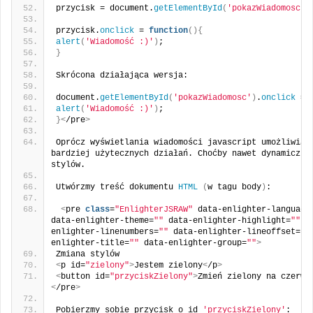
przycisk = document.
getElementById
(
'pokazWiadomosc'
)
przycisk.
onclick
 = 
function
(){
alert
(
'Wiadomość :)'
)
;
}
Skrócona działająca wersja:
document.
getElementById
(
'pokazWiadomosc'
)
.
onclick
 = 
alert
(
'Wiadomość :)'
)
;
}<
/pre
>
Oprócz wyświetlania wiadomości javascript umożliwia w
bardziej użytecznych działań. Choćby nawet dynamiczna 
stylów.
Utwórzmy treść dokumentu 
HTML
(
w tagu body
)
:
<
pre 
class
=
"EnlighterJSRAW"
 data-enlighter-language
data-enlighter-theme=
""
 data-enlighter-highlight=
""
 d
enlighter-linenumbers=
""
 data-enlighter-lineoffset=
""
enlighter-title=
""
 data-enlighter-group=
""
>
Zmiana stylów
<
p id=
"zielony"
>
Jestem zielony
<
/p
>
<
button id=
"przyciskZielony"
>
Zmień zielony na czerwo
<
/pre
>
Pobierzmy sobie przycisk o id 
'przyciskZielony'
: