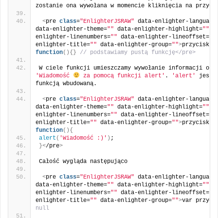
zostanie ona wywołana w momencie kliknięcia na przyci
<
pre 
class
=
"EnlighterJSRAW"
 data-enlighter-language
data-enlighter-theme=
""
 data-enlighter-highlight=
""
 d
enlighter-linenumbers=
""
 data-enlighter-lineoffset=
""
enlighter-title=
""
 data-enlighter-group=
""
>
przycisk.
o
function
(){}
// podstawiamy pustą funkcję</pre> 
'Wiadomość 
 za pomocą funkcji alert'
. 
'alert'
 jest r
funkcją wbudowaną.
<
pre 
class
=
"EnlighterJSRAW"
 data-enlighter-language
data-enlighter-theme=
""
 data-enlighter-highlight=
""
 d
enlighter-linenumbers=
""
 data-enlighter-lineoffset=
""
enlighter-title=
""
 data-enlighter-group=
""
>
przycisk.
o
function
(){
alert
(
'Wiadomość :)'
)
;
}<
/pre
>
Całość wygląda następująco
<
pre 
class
=
"EnlighterJSRAW"
 data-enlighter-language
data-enlighter-theme=
""
 data-enlighter-highlight=
""
 d
enlighter-linenumbers=
""
 data-enlighter-lineoffset=
""
enlighter-title=
""
 data-enlighter-group=
""
>
var przyci
null