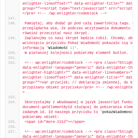
enlighter-lineoffset="" data-enlighter-title="" data-
group=""><script type="text/javascript" src="script.j
</pre> <!-- /wp:enlighter/codeblock -->
Pamiętaj, aby dodać go pod całą zawartością tagu. Od 
przeglądarka wie, że podczas wczytywania dokumentu HTM
również przeczytać nasz skrypt.
Zaplanujmy co nasz skrypt będzie robił. Chcemy, aby p
wciśnięciu przycisku Pokaż Wiadomość pokazało się okie
informacją '
Wiadomość :
)
'.
W pierwszej kolejności pobierzmy element button.
<!-- wp:enlighter/codeblock --> <pre class="Enlighter
data-enlighter-language="generic" data-enlighter-them
enlighter-highlight="" data-enlighter-linenumbers="" 
enlighter-lineoffset="" data-enlighter-title="" data-
group="">var przycisk; // deklaracja zmiennej, do któr
przypisany obiekt przycisku</pre> <!-- /wp:enlighter/
>
Skorzystajmy z wbudowanej w język javascript funkcji 
document.getElementById służącej do pobierania element
zadanym id. Id naszego przycisku to '
pokazWiadomosc
',
pobieramy obiekt:
<span id="more-2153"></span>
<!-- wp:enlighter/codeblock --> <pre class="Enlighter
data-enlighter-language="generic" data-enlighter-them