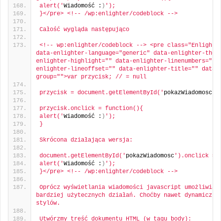
alert('
Wiadomość :
)
');
}</pre> <!-- /wp:enlighter/codeblock -->
Całość wygląda następująco
<!-- wp:enlighter/codeblock --> <pre class="Enlighter
data-enlighter-language="generic" data-enlighter-them
enlighter-highlight="" data-enlighter-linenumbers="" 
enlighter-lineoffset="" data-enlighter-title="" data-
group="">var przycisk; // = null
przycisk = document.getElementById('
pokazWiadomosc
')
przycisk.onclick = function(){
alert('
Wiadomość :
)
');
}
Skrócona działająca wersja:
document.getElementById('
pokazWiadomosc
').onclick = 
alert('
Wiadomość :
)
');
}</pre> <!-- /wp:enlighter/codeblock -->
Oprócz wyświetlania wiadomości javascript umożliwia w
bardziej użytecznych działań. Choćby nawet dynamiczna 
stylów.
Utwórzmy treść dokumentu HTML (w tagu body):