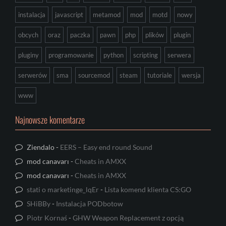
instalacja
javascript
metamod
mod
motd
nowy
obcych
oraz
paczka
pawn
php
plików
plugin
pluginy
programowanie
python
scripting
serwera
serwerów
sma
sourcemod
steam
tutoriale
wersja
www
Najnowsze komentarze
Ziendalo
-
EERS – Easy end round Sound
mod canavarı
-
Cheats in AMXX
mod canavarı
-
Cheats in AMXX
stati o marketinge_lqEr
-
Lista komend klienta CS:GO
SHiBBy
-
Instalacja PODbotow
Piotr Kornaś
-
GHW Weapon Replacement z opcją