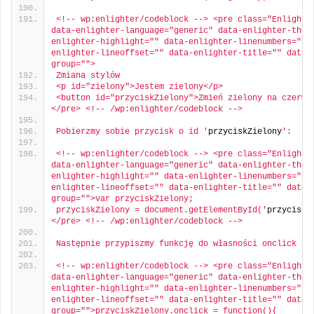
<!-- wp:enlighter/codeblock --> <pre class="Enlighter
data-enlighter-language="generic" data-enlighter-them
enlighter-highlight="" data-enlighter-linenumbers="" 
enlighter-lineoffset="" data-enlighter-title="" data-
group="">
Zmiana stylów
<p id="zielony">Jestem zielony</p>
<button id="przyciskZielony">Zmień zielony na czerwo
</pre> <!-- /wp:enlighter/codeblock -->
Pobierzmy sobie przycisk o id '
przyciskZielony
':
<!-- wp:enlighter/codeblock --> <pre class="Enlighter
data-enlighter-language="generic" data-enlighter-them
enlighter-highlight="" data-enlighter-linenumbers="" 
enlighter-lineoffset="" data-enlighter-title="" data-
group="">var przyciskZielony;
przyciskZielony = document.getElementById('
przyciskZ
</pre> <!-- /wp:enlighter/codeblock -->
Następnie przypiszmy funkcję do własności onclick pr
<!-- wp:enlighter/codeblock --> <pre class="Enlighter
data-enlighter-language="generic" data-enlighter-them
enlighter-highlight="" data-enlighter-linenumbers="" 
enlighter-lineoffset="" data-enlighter-title="" data-
group="">przyciskZielony.onclick = function(){