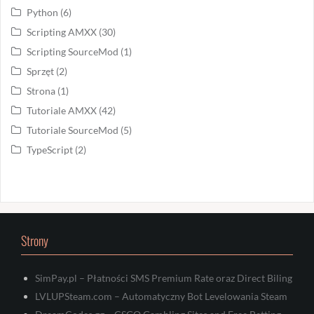
Python
(6)
Scripting AMXX
(30)
Scripting SourceMod
(1)
Sprzęt
(2)
Strona
(1)
Tutoriale AMXX
(42)
Tutoriale SourceMod
(5)
TypeScript
(2)
Strony
SimPay.pl – Płatności SMS Premium Rate oraz Direct Biling
LVLUPSteam.com – Automatyczny Bot Levelowania Steam