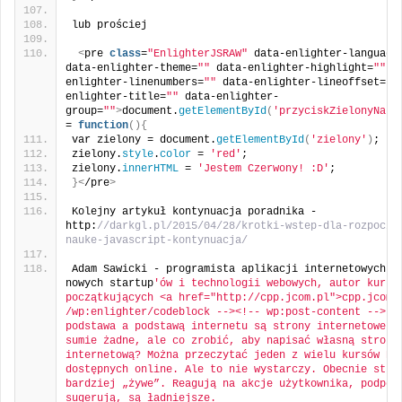
lub prościej
<
pre 
class
=
"EnlighterJSRAW"
 data-enlighter-language
data-enlighter-theme=
""
 data-enlighter-highlight=
""
 d
enlighter-linenumbers=
""
 data-enlighter-lineoffset=
""
enlighter-title=
""
 data-enlighter-
group=
""
>
document.
getElementById
(
'przyciskZielonyNapi
= 
function
(){
var zielony = document.
getElementById
(
'zielony'
)
;
zielony.
style
.
color
 = 
'red'
;
zielony.
innerHTML
 = 
'Jestem Czerwony! :D'
;
}<
/pre
>
Kolejny artykuł kontynuacja poradnika - 
http:
//darkgl.pl/2015/04/28/krotki-wstep-dla-rozpoczy
nauke-javascript-kontynuacja/
Adam Sawicki - programista aplikacji internetowych, o
nowych startup
'ów i technologii webowych, autor kursu 
początkujących <a href="http://cpp.jcom.pl">cpp.jcom.p
/wp:enlighter/codeblock --><!-- wp:post-content -->Int
podstawa a podstawą internetu są strony internetowe. O
sumie żadne, ale co zrobić, aby napisać własną stronę 
internetową? Można przeczytać jeden z wielu kursów HTM
dostępnych online. Ale to nie wystarczy. Obecnie stron
bardziej „żywe”. Reagują na akcje użytkownika, podpowi
sugerują, są ładniejsze.