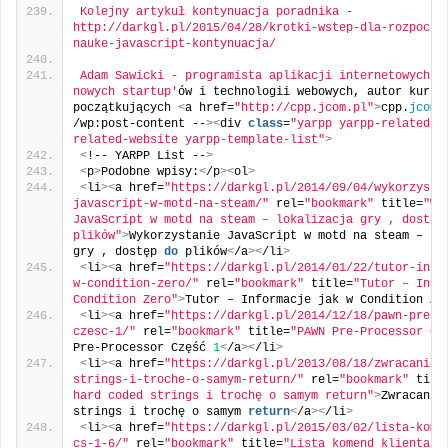
Kolejny artykuł kontynuacja poradnika - 
http://darkgl.pl/2015/04/28/krotki-wstep-dla-rozpoczy
nauke-javascript-kontynuacja/
Adam Sawicki - programista aplikacji internetowych, o
nowych startup'
ów i technologii webowych, autor kursu 
początkujących 
<
a href=
"http://cpp.jcom.pl"
>
cpp.
jcom
.
/wp:post-content --
><
div 
class
=
"yarpp yarpp-related y
related-website yarpp-template-list"
>
<
!-- YARPP List --
>
<
p
>
Podobne wpisy:
<
/p
><
ol
>
<
li
><
a href=
"https://darkgl.pl/2014/09/04/wykorzysta
javascript-w-motd-na-steam/"
 rel=
"bookmark"
 title=
"Wy
JavaScript w motd na steam – lokalizacja gry , dostęp 
plików"
>
Wykorzystanie JavaScript w motd na steam – lok
gry , dostęp 
do
 plików
<
/a
><
/li
>
<
li
><
a href=
"https://darkgl.pl/2014/01/22/tutor-info
w-condition-zero/"
 rel=
"bookmark"
 title=
"Tutor – Infor
Condition Zero"
>
Tutor – Informacje jak w Condition Ze
<
li
><
a href=
"https://darkgl.pl/2014/12/18/pawn-pre-p
czesc-1/"
 rel=
"bookmark"
 title=
"PAWN Pre-Processor Cz
Pre-Processor Część 
1
<
/a
><
/li
>
<
li
><
a href=
"https://darkgl.pl/2013/08/18/zwracanie-
strings-i-troche-o-samym-return/"
 rel=
"bookmark"
 titl
hard coded strings i trochę o samym return"
>
Zwracanie 
strings i trochę o samym 
return
<
/a
><
/li
>
<
li
><
a href=
"https://darkgl.pl/2015/03/02/lista-kome
cs-1-6/"
 rel=
"bookmark"
 title=
"Lista komend klienta C