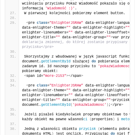
wciśnięciu przycisku Pokaż Wiadomość pokazało się okie
informacją 
'Wiadomość :)'
.
W pierwszej kolejności pobierzmy element button.
<
pre 
class
=
"EnlighterJSRAW"
 data-enlighter-language
data-enlighter-theme=
""
 data-enlighter-highlight=
""
 d
enlighter-linenumbers=
""
 data-enlighter-lineoffset=
""
enlighter-title=
""
 data-enlighter-group=
""
>
var przyci
deklaracja zmiennej, do której zostanie przypisany obi
przycisku</pre> 
Skorzystajmy z wbudowanej w język javascript funkcji 
document.
getElementById
 służącej 
do
 pobierania element
zadanym id. Id naszego przycisku to 
'pokazWiadomosc'
,
pobieramy obiekt:
<
span id=
"more-2153"
><
/span
>
<
pre 
class
=
"EnlighterJSRAW"
 data-enlighter-language
data-enlighter-theme=
""
 data-enlighter-highlight=
""
 d
enlighter-linenumbers=
""
 data-enlighter-lineoffset=
""
enlighter-title=
""
 data-enlighter-group=
""
>
przycisk = 
document.
getElementById
(
'pokazWiadomosc'
)
;
<
/pre
>
Jeżeli pisałeś kiedykolwiek programy obiektowe to wie
każdy obiekt ma pewne własnoś
ci
(
properties
)
 i 
metody
Jedną z własności obiektu 
przycisk
(
elementu pobraneg
dokumentu HTML
)
 jest onclick. Przypisując 
do
 niej funk