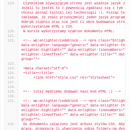
Czynnikiem ożywiającym strony jest właśnie język Java
Jeżeli tu jesteś to z pewnością zgadzasz się z tym co 
chcesz poznać tajniki tej technologii :). Pisząc ten a
zakładam, że znasz przynajmniej jeden język programowa
dobrym stopniu oraz nie jest Ci obce budowanie stron z
wykorzystaniem HTML i CSS.
W kursie wykorzystamy szablon dokumentu HTML:
<!-- wp:enlighter/codeblock --> <pre class="Enlighter
data-enlighter-language="generic" data-enlighter-them
enlighter-highlight="" data-enlighter-linenumbers="" 
enlighter-lineoffset="" data-enlighter-title="" data-
group="">
<meta charset="utf-8">
<title></title>
     <link href="style.css" rel="stylesheet">
<!-- tutaj będziemy dodawać nasz kod HTML :) -->
<!-- wp:enlighter/codeblock --> <pre class="Enlighter
data-enlighter-language="generic" data-enlighter-them
enlighter-highlight="" data-enlighter-linenumbers="" 
enlighter-lineoffset="" data-enlighter-title="" data-
group="">
Do dokumentu załączony jest arkusz stylów CSS. Aby uł
pracę, proponuję Ci utworzenie sobie folderu na dysku 