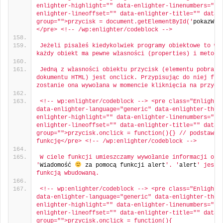
enlighter-highlight="" data-enlighter-linenumbers="" 
enlighter-lineoffset="" data-enlighter-title="" data-
group="">przycisk = document.getElementById('
pokazWia
</pre> <!-- /wp:enlighter/codeblock -->
Jeżeli pisałeś kiedykolwiek programy obiektowe to wie
każdy obiekt ma pewne własności (properties) i metody
Jedną z własności obiektu przycisk (elementu pobraneg
dokumentu HTML) jest onclick. Przypisując do niej funk
zostanie ona wywołana w momencie kliknięcia na przyci
<!-- wp:enlighter/codeblock --> <pre class="Enlighter
data-enlighter-language="generic" data-enlighter-them
enlighter-highlight="" data-enlighter-linenumbers="" 
enlighter-lineoffset="" data-enlighter-title="" data-
group="">przycisk.onclick = function(){} // podstawiam
funkcję</pre> <!-- /wp:enlighter/codeblock -->
W ciele funkcji umieszczamy wywołanie informacji o tr
'
Wiadomość 
 za pomocą funkcji alert
'. '
alert
' jest r
funkcją wbudowaną.
<!-- wp:enlighter/codeblock --> <pre class="Enlighter
data-enlighter-language="generic" data-enlighter-them
enlighter-highlight="" data-enlighter-linenumbers="" 
enlighter-lineoffset="" data-enlighter-title="" data-
group="">przycisk.onclick = function(){