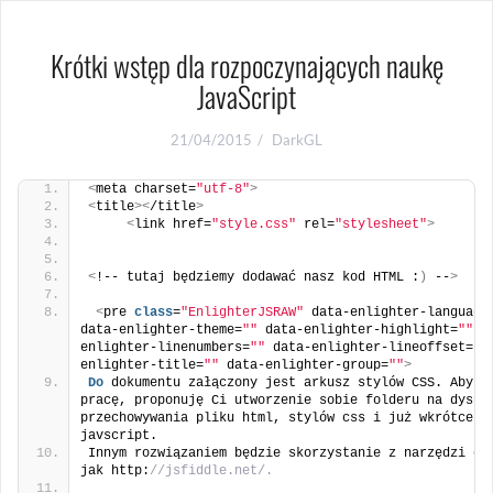
Krótki wstęp dla rozpoczynających naukę
JavaScript
21/04/2015
DarkGL
<
meta charset=
"utf-8"
>
<
title
><
/title
>
<
link href=
"style.css"
 rel=
"stylesheet"
>
<
!-- tutaj będziemy dodawać nasz kod HTML :
)
 --
>
<
pre 
class
=
"EnlighterJSRAW"
 data-enlighter-language
data-enlighter-theme=
""
 data-enlighter-highlight=
""
 d
enlighter-linenumbers=
""
 data-enlighter-lineoffset=
""
enlighter-title=
""
 data-enlighter-group=
""
>
Do
 dokumentu załączony jest arkusz stylów CSS. Aby uł
pracę, proponuję Ci utworzenie sobie folderu na dysku
przechowywania pliku html, stylów css i już wkrótce pl
javscript.
Innym rozwiązaniem będzie skorzystanie z narzędzi onl
jak http:
//jsfiddle.net/.