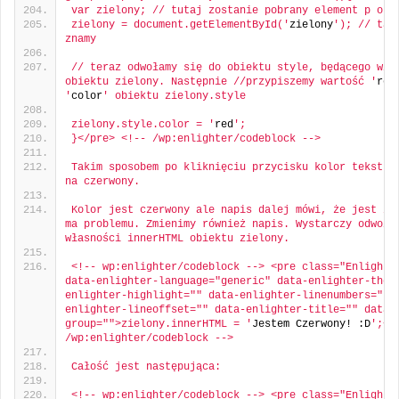
var zielony; // tutaj zostanie pobrany element p o i
zielony = document.getElementById('
zielony
'); // tą f
znamy
// teraz odwołamy się do obiektu style, będącego włas
obiektu zielony. Następnie //przypiszemy wartość '
red
'
color
' obiektu zielony.style
zielony.style.color = '
red
';
}</pre> <!-- /wp:enlighter/codeblock -->
Takim sposobem po kliknięciu przycisku kolor tekstu z
na czerwony.
Kolor jest czerwony ale napis dalej mówi, że jest zie
ma problemu. Zmienimy również napis. Wystarczy odwołać
własności innerHTML obiektu zielony.
<!-- wp:enlighter/codeblock --> <pre class="Enlighter
data-enlighter-language="generic" data-enlighter-them
enlighter-highlight="" data-enlighter-linenumbers="" 
enlighter-lineoffset="" data-enlighter-title="" data-
group="">zielony.innerHTML = '
Jestem Czerwony! :D
';</
/wp:enlighter/codeblock -->
Całość jest następująca:
<!-- wp:enlighter/codeblock --> <pre class="Enlighter