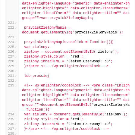
data-enlighter-language="generic" data-enlighter-them
enlighter-highlight="" data-enlighter-linenumbers="" 
enlighter-lineoffset="" data-enlighter-title="" data-
group="">var przyciskZielonyNapis;
przyciskZielonyNapis = 
document.getElementById('
przyciskZielonyNapis
');
przyciskZielonyNapis.onclick = function(){
var zielony;
zielony = document.getElementById('
zielony
');
zielony.style.color = '
red
';
zielony.innerHTML = '
Jestem Czerwony! :D
';
}</pre> <!-- /wp:enlighter/codeblock -->
lub prościej
<!-- wp:enlighter/codeblock --> <pre class="Enlighter
data-enlighter-language="generic" data-enlighter-them
enlighter-highlight="" data-enlighter-linenumbers="" 
enlighter-lineoffset="" data-enlighter-title="" data-
group="">document.getElementById('
przyciskZielonyNapi
= function(){
var zielony = document.getElementById('
zielony
');
zielony.style.color = '
red
';
zielony.innerHTML = '
Jestem Czerwony! :D
';
}</pre> <!-- /wp:enlighter/codeblock -->