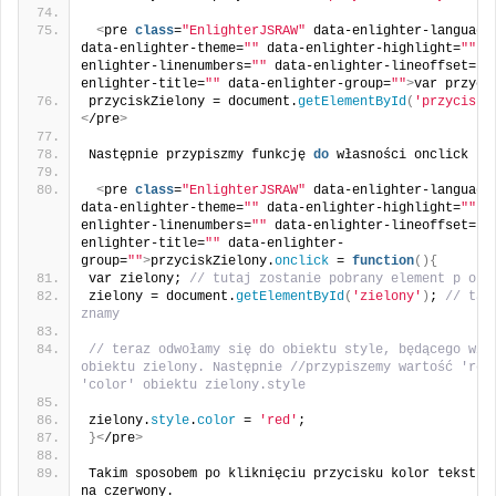
<
pre 
class
=
"EnlighterJSRAW"
 data-enlighter-language
data-enlighter-theme=
""
 data-enlighter-highlight=
""
 d
enlighter-linenumbers=
""
 data-enlighter-lineoffset=
""
enlighter-title=
""
 data-enlighter-group=
""
>
var przyci
przyciskZielony = document.
getElementById
(
'przyciskZ
<
/pre
>
Następnie przypiszmy funkcję 
do
 własności onclick pr
<
pre 
class
=
"EnlighterJSRAW"
 data-enlighter-language
data-enlighter-theme=
""
 data-enlighter-highlight=
""
 d
enlighter-linenumbers=
""
 data-enlighter-lineoffset=
""
enlighter-title=
""
 data-enlighter-
group=
""
>
przyciskZielony.
onclick
 = 
function
(){
var zielony; 
// tutaj zostanie pobrany element p o i
zielony = document.
getElementById
(
'zielony'
)
; 
// tą 
znamy
// teraz odwołamy się do obiektu style, będącego włas
obiektu zielony. Następnie //przypiszemy wartość 'red'
'color' obiektu zielony.style
zielony.
style
.
color
 = 
'red'
;
}<
/pre
>
Takim sposobem po kliknięciu przycisku kolor tekstu z
na czerwony.