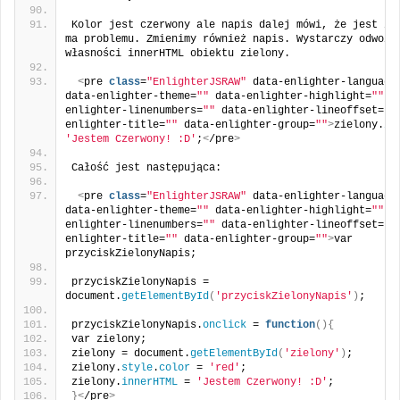
Kolor jest czerwony ale napis dalej mówi, że jest zie
ma problemu. Zmienimy również napis. Wystarczy odwoła
własności innerHTML obiektu zielony.
<
pre 
class
=
"EnlighterJSRAW"
 data-enlighter-language
data-enlighter-theme=
""
 data-enlighter-highlight=
""
 d
enlighter-linenumbers=
""
 data-enlighter-lineoffset=
""
enlighter-title=
""
 data-enlighter-group=
""
>
zielony.
in
'Jestem Czerwony! :D'
;
<
/pre
>
Całość jest następująca:
<
pre 
class
=
"EnlighterJSRAW"
 data-enlighter-language
data-enlighter-theme=
""
 data-enlighter-highlight=
""
 d
enlighter-linenumbers=
""
 data-enlighter-lineoffset=
""
enlighter-title=
""
 data-enlighter-group=
""
>
var 
przyciskZielonyNapis;
przyciskZielonyNapis = 
document.
getElementById
(
'przyciskZielonyNapis'
)
;
przyciskZielonyNapis.
onclick
 = 
function
(){
var zielony;
zielony = document.
getElementById
(
'zielony'
)
;
zielony.
style
.
color
 = 
'red'
;
zielony.
innerHTML
 = 
'Jestem Czerwony! :D'
;
}<
/pre
>