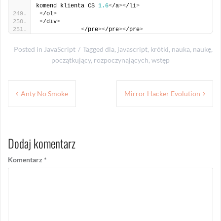
komend klienta CS 
1.6
<
/a
><
/li
>
<
/ol
>
<
/div
>
<
/pre
><
/pre
><
/pre
>
Posted in
JavaScript
Tagged
dla
,
javascript
,
krótki
,
nauka
,
naukę
,
początkujący
,
rozpoczynających
,
wstęp
Nawigacja
Anty No Smoke
Mirror Hacker Evolution
wpisu
Dodaj komentarz
Komentarz
*